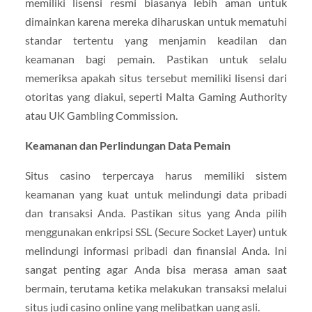
memiliki lisensi resmi biasanya lebih aman untuk
dimainkan karena mereka diharuskan untuk mematuhi
standar tertentu yang menjamin keadilan dan
keamanan bagi pemain. Pastikan untuk selalu
memeriksa apakah situs tersebut memiliki lisensi dari
otoritas yang diakui, seperti Malta Gaming Authority
atau UK Gambling Commission.
Keamanan dan Perlindungan Data Pemain
Situs casino terpercaya harus memiliki sistem
keamanan yang kuat untuk melindungi data pribadi
dan transaksi Anda. Pastikan situs yang Anda pilih
menggunakan enkripsi SSL (Secure Socket Layer) untuk
melindungi informasi pribadi dan finansial Anda. Ini
sangat penting agar Anda bisa merasa aman saat
bermain, terutama ketika melakukan transaksi melalui
situs judi casino online yang melibatkan uang asli.