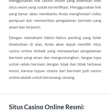
menggunakan link casino online yang diberikan oleh
situs resmi yang sudah terverifikasi. Menggunakan link
yang benar akan membantu Anda menghindari risiko
penipuan dan memastikan pengalaman bermain yang
aman dan terjamin.
Dengan memahami faktor-faktor penting yang telah
disebutkan di atas, Anda akan dapat memilih situs
casino online terbaik yang menawarkan pengalaman
bermain yang aman dan menguntungkan. Jangan lupa
untuk selalu bermain dengan bijak dan tidak terbawa
emosi, karena tujuan utama dari bermain judi casino
online adalah untuk bersenang-senang.
Situs Casino Online Resmi: