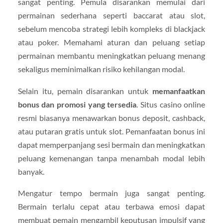
sangat penting. Pemula disarankan memulai dari
permainan sederhana seperti baccarat atau slot,
sebelum mencoba strategi lebih kompleks di blackjack
atau poker. Memahami aturan dan peluang setiap
permainan membantu meningkatkan peluang menang
sekaligus meminimalkan risiko kehilangan modal.
Selain itu, pemain disarankan untuk
memanfaatkan
bonus dan promosi yang tersedia
. Situs casino online
resmi biasanya menawarkan bonus deposit, cashback,
atau putaran gratis untuk slot. Pemanfaatan bonus ini
dapat memperpanjang sesi bermain dan meningkatkan
peluang kemenangan tanpa menambah modal lebih
banyak.
Mengatur tempo bermain juga sangat penting.
Bermain terlalu cepat atau terbawa emosi dapat
membuat pemain mengambil keputusan impulsif yang