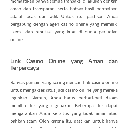
memastikan bahwa semua transaksi dilakukan dengan
aman dan transparan, serta bahwa hasil permainan
adalah acak dan adil. Untuk itu, pastikan Anda
bergabung dengan agen casino online yang memiliki
lisensi dan reputasi yang kuat di dunia perjudian
online.
Link Casino Online yang Aman dan
Terpercaya
Banyak pemain yang sering mencari link casino online
untuk mengakses situs judi casino online yang mereka
inginkan. Namun, Anda harus berhati-hati dalam
memilih link yang digunakan. Beberapa link dapat
mengarahkan Anda ke situs yang tidak aman atau
bahkan scam. Oleh karena itu, pastikan untuk hanya