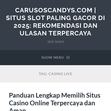
CARUSOSCANDYS.COM |
SITUS SLOT PALING GACOR DI
2025: REKOMENDASI DAN
ULASAN TERPERCAYA
slot resmi
SHOW MENU
TAG:
CASINO LIVE
Panduan Lengkap Memilih Situs
Casino Online Terpercaya dan
Aman