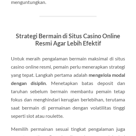
menguntungkan.
Strategi Bermain di Situs Casino Online
Resmi Agar Lebih Efektif
Untuk meraih pengalaman bermain maksimal di situs
casino online resmi, pemain perlu menerapkan strategi
yang tepat. Langkah pertama adalah
mengelola modal
dengan disiplin
. Menetapkan batas deposit dan
taruhan sebelum bermain membantu pemain tetap
fokus dan menghindari kerugian berlebihan, terutama
saat bermain di permainan dengan volatilitas tinggi
seperti slot atau roulette.
Memilih permainan sesuai tingkat pengalaman juga