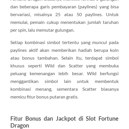
dan beberapa garis pembayaran (paylines) yang bisa
bervariasi, misalnya 25 atau 50 paylines. Untuk
memulai, pemain cukup menentukan jumlah taruhan
per spin, lalu memutar gulungan.
Setiap kombinasi simbol tertentu yang muncul pada
paylines aktif akan memberikan hadiah berupa koin
atau bonus tambahan. Selain itu, terdapat simbol
khusus seperti Wild dan Scatter yang membuka
peluang kemenangan lebih besar. Wild berfungsi
menggantikan simbol lain untuk membentuk
kombinasi menang, sementara Scatter biasanya
memicu fitur bonus putaran gratis.
Fitur Bonus dan Jackpot di Slot Fortune
Dragon