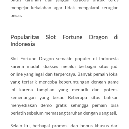
mengejar kekalahan agar tidak mengalami kerugian
besar.
Popularitas Slot Fortune Dragon di
Indonesia
Slot Fortune Dragon semakin populer di Indonesia
karena mudah diakses melalui berbagai situs judi
online yang legal dan terpercaya. Banyak pemain lokal
yang tertarik mencoba keberuntungan dengan game
ini karena tampilan yang menarik dan potensi
kemenangan yang besar. Beberapa situs bahkan
menyediakan demo gratis sehingga pemain bisa
berlatih sebelum memasang taruhan dengan uang asli.
Selain itu, berbagai promosi dan bonus khusus dari