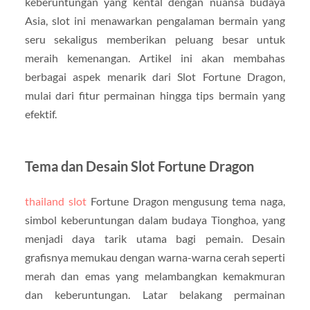
keberuntungan yang kental dengan nuansa budaya
Asia, slot ini menawarkan pengalaman bermain yang
seru sekaligus memberikan peluang besar untuk
meraih kemenangan. Artikel ini akan membahas
berbagai aspek menarik dari Slot Fortune Dragon,
mulai dari fitur permainan hingga tips bermain yang
efektif.
Tema dan Desain Slot Fortune Dragon
thailand slot
Fortune Dragon mengusung tema naga,
simbol keberuntungan dalam budaya Tionghoa, yang
menjadi daya tarik utama bagi pemain. Desain
grafisnya memukau dengan warna-warna cerah seperti
merah dan emas yang melambangkan kemakmuran
dan keberuntungan. Latar belakang permainan