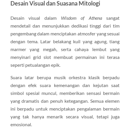
Desain Visual dan Suasana Mitologi
Desain visual dalam
Wisdom of Athena
sangat
mendetail dan menunjukkan dedikasi tinggi dari tim
pengembang dalam menciptakan atmosfer yang sesuai
dengan tema. Latar belakang kuil yang agung, tiang
marmer yang megah, serta cahaya lembut yang
menyinari grid slot membuat permainan ini terasa
seperti petualangan epik.
Suara latar berupa musik orkestra klasik berpadu
dengan efek suara kemenangan dan kejutan saat
simbol spesial muncul, memberikan sensasi bermain
yang dramatis dan penuh ketegangan. Semua elemen
ini berpadu untuk menciptakan pengalaman bermain
yang tak hanya menarik secara visual, tetapi juga
emosional.