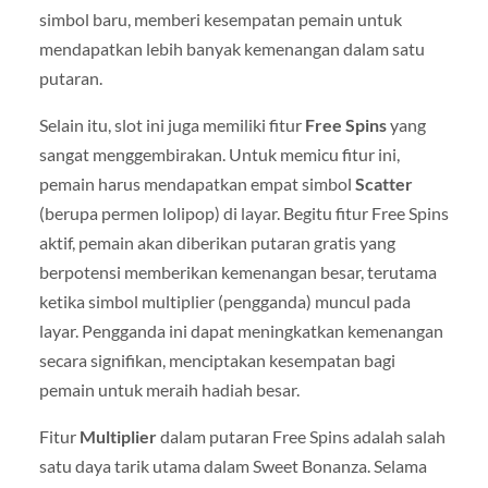
simbol baru, memberi kesempatan pemain untuk
mendapatkan lebih banyak kemenangan dalam satu
putaran.
Selain itu, slot ini juga memiliki fitur
Free Spins
yang
sangat menggembirakan. Untuk memicu fitur ini,
pemain harus mendapatkan empat simbol
Scatter
(berupa permen lolipop) di layar. Begitu fitur Free Spins
aktif, pemain akan diberikan putaran gratis yang
berpotensi memberikan kemenangan besar, terutama
ketika simbol multiplier (pengganda) muncul pada
layar. Pengganda ini dapat meningkatkan kemenangan
secara signifikan, menciptakan kesempatan bagi
pemain untuk meraih hadiah besar.
Fitur
Multiplier
dalam putaran Free Spins adalah salah
satu daya tarik utama dalam Sweet Bonanza. Selama