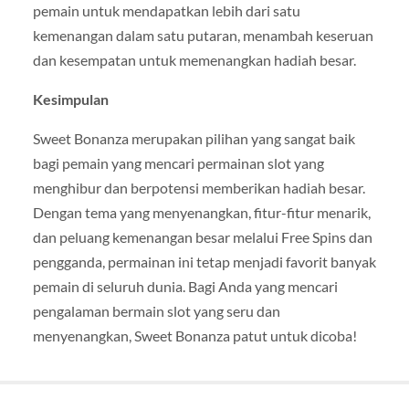
pemain untuk mendapatkan lebih dari satu
kemenangan dalam satu putaran, menambah keseruan
dan kesempatan untuk memenangkan hadiah besar.
Kesimpulan
Sweet Bonanza merupakan pilihan yang sangat baik
bagi pemain yang mencari permainan slot yang
menghibur dan berpotensi memberikan hadiah besar.
Dengan tema yang menyenangkan, fitur-fitur menarik,
dan peluang kemenangan besar melalui Free Spins dan
pengganda, permainan ini tetap menjadi favorit banyak
pemain di seluruh dunia. Bagi Anda yang mencari
pengalaman bermain slot yang seru dan
menyenangkan, Sweet Bonanza patut untuk dicoba!