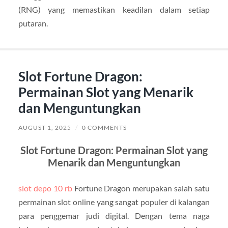
(RNG) yang memastikan keadilan dalam setiap
putaran.
Slot Fortune Dragon:
Permainan Slot yang Menarik
dan Menguntungkan
AUGUST 1, 2025
/
0 COMMENTS
Slot Fortune Dragon: Permainan Slot yang
Menarik dan Menguntungkan
slot depo 10 rb
Fortune Dragon merupakan salah satu
permainan slot online yang sangat populer di kalangan
para penggemar judi digital. Dengan tema naga