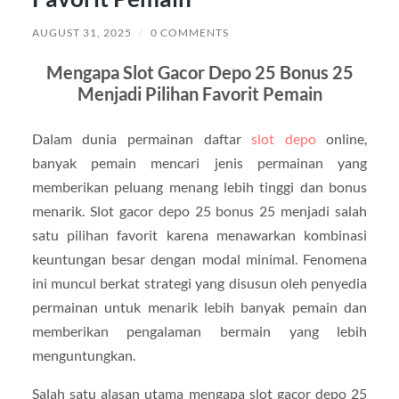
AUGUST 31, 2025
/
0 COMMENTS
Mengapa Slot Gacor Depo 25 Bonus 25
Menjadi Pilihan Favorit Pemain
Dalam dunia permainan daftar
slot depo
online,
banyak pemain mencari jenis permainan yang
memberikan peluang menang lebih tinggi dan bonus
menarik. Slot gacor depo 25 bonus 25 menjadi salah
satu pilihan favorit karena menawarkan kombinasi
keuntungan besar dengan modal minimal. Fenomena
ini muncul berkat strategi yang disusun oleh penyedia
permainan untuk menarik lebih banyak pemain dan
memberikan pengalaman bermain yang lebih
menguntungkan.
Salah satu alasan utama mengapa slot gacor depo 25