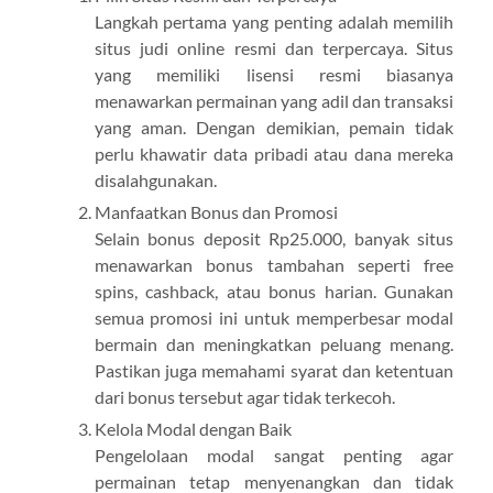
Langkah pertama yang penting adalah memilih
situs judi online resmi dan terpercaya. Situs
yang memiliki lisensi resmi biasanya
menawarkan permainan yang adil dan transaksi
yang aman. Dengan demikian, pemain tidak
perlu khawatir data pribadi atau dana mereka
disalahgunakan.
Manfaatkan Bonus dan Promosi
Selain bonus deposit Rp25.000, banyak situs
menawarkan bonus tambahan seperti free
spins, cashback, atau bonus harian. Gunakan
semua promosi ini untuk memperbesar modal
bermain dan meningkatkan peluang menang.
Pastikan juga memahami syarat dan ketentuan
dari bonus tersebut agar tidak terkecoh.
Kelola Modal dengan Baik
Pengelolaan modal sangat penting agar
permainan tetap menyenangkan dan tidak