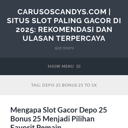
CARUSOSCANDYS.COM |
SITUS SLOT PALING GACOR DI
2025: REKOMENDASI DAN
ULASAN TERPERCAYA
slot resmi
SHOW MENU
TAG:
DEPO 25 BONUS 25 TO 5X
Mengapa Slot Gacor Depo 25
Bonus 25 Menjadi Pilihan
Favorit Pemain