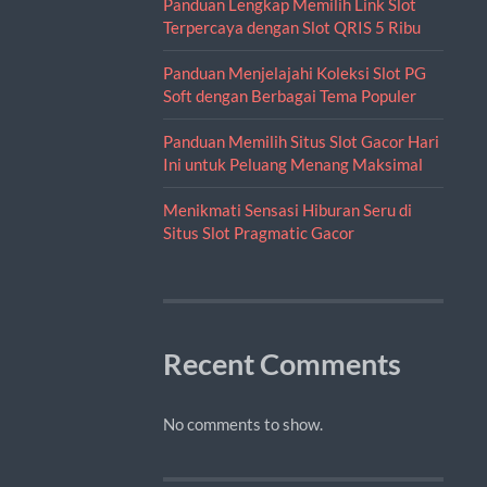
Panduan Lengkap Memilih Link Slot
Terpercaya dengan Slot QRIS 5 Ribu
Panduan Menjelajahi Koleksi Slot PG
Soft dengan Berbagai Tema Populer
Panduan Memilih Situs Slot Gacor Hari
Ini untuk Peluang Menang Maksimal
Menikmati Sensasi Hiburan Seru di
Situs Slot Pragmatic Gacor
Recent Comments
No comments to show.