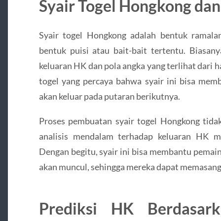
Syair Togel Hongkong da
Syair togel Hongkong adalah bentuk ramala
bentuk puisi atau bait-bait tertentu. Biasany
keluaran HK dan pola angka yang terlihat dari 
togel yang percaya bahwa syair ini bisa mem
akan keluar pada putaran berikutnya.
Proses pembuatan syair togel Hongkong tida
analisis mendalam terhadap keluaran HK m
Dengan begitu, syair ini bisa membantu pema
akan muncul, sehingga mereka dapat memasang t
Prediksi HK Berdasar