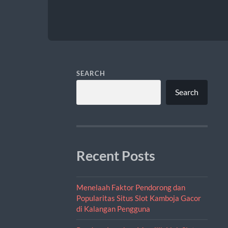
SEARCH
Search
Recent Posts
Menelaah Faktor Pendorong dan
Popularitas Situs Slot Kamboja Gacor
di Kalangan Pengguna