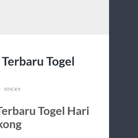
 Terbaru Togel
/
STICKY
erbaru Togel Hari
kong