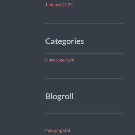
January 2025
Categories
Uncategorized
Blogroll
mahjong slot