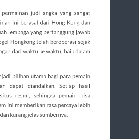
 permainan judi angka yang sangat
ainan ini berasal dari Hong Kong dan
uah lembaga yang bertanggung jawab
ogel Hongkong telah beroperasi sejak
gan dari waktu ke waktu, baik dalam
adi pilihan utama bagi para pemain
an dapat diandalkan. Setiap hasil
itus resmi, sehingga pemain bisa
m ini memberikan rasa percaya lebih
l dan kurang jelas sumbernya.