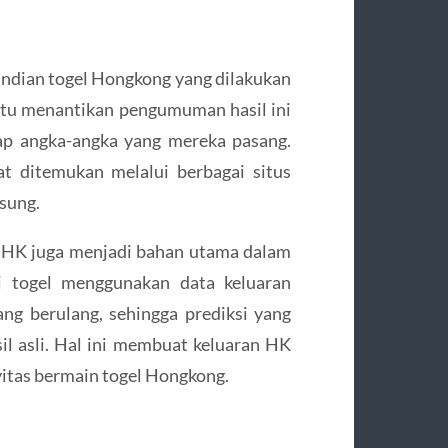
 undian togel Hongkong yang dilakukan
tentu menantikan pengumuman hasil ini
ap angka-angka yang mereka pasang.
t ditemukan melalui berbagai situs
sung.
an HK juga menjadi bahan utama dalam
i togel menggunakan data keluaran
ng berulang, sehingga prediksi yang
sil asli. Hal ini membuat keluaran HK
vitas bermain togel Hongkong.