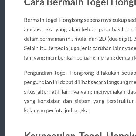
Cara Bermain Togel Hong
Bermain togel Hongkong sebenarnya cukup sed
angka-angka yang akan keluar pada hasil undi
dalam permainan ini, mulai dari 2D (dua digit), 3
Selain itu, tersedia juga jenis taruhan lainnya se
lain yang memberikan peluang menang dengan 
Pengundian togel Hongkong dilakukan setia
pengundian ini dapat dilihat secara langsung m
situs alternatif lainnya yang menyediakan dat
yang konsisten dan sistem yang terstruktur,
kalangan pecinta judi angka.
Keunggulan Togel Hongk