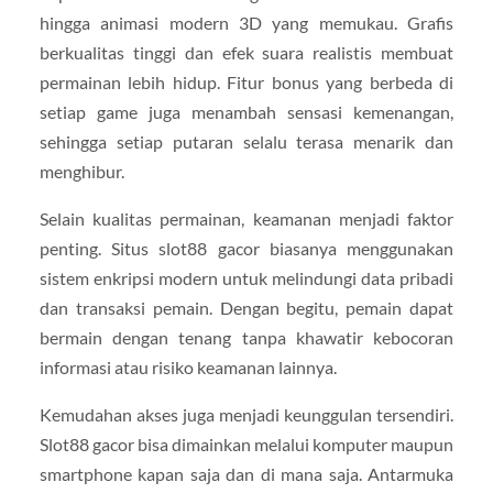
hingga animasi modern 3D yang memukau. Grafis
berkualitas tinggi dan efek suara realistis membuat
permainan lebih hidup. Fitur bonus yang berbeda di
setiap game juga menambah sensasi kemenangan,
sehingga setiap putaran selalu terasa menarik dan
menghibur.
Selain kualitas permainan, keamanan menjadi faktor
penting. Situs slot88 gacor biasanya menggunakan
sistem enkripsi modern untuk melindungi data pribadi
dan transaksi pemain. Dengan begitu, pemain dapat
bermain dengan tenang tanpa khawatir kebocoran
informasi atau risiko keamanan lainnya.
Kemudahan akses juga menjadi keunggulan tersendiri.
Slot88 gacor bisa dimainkan melalui komputer maupun
smartphone kapan saja dan di mana saja. Antarmuka