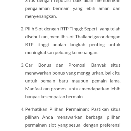
Situs dengan reputasi baik akan memberikan
pengalaman bermain yang lebih aman dan
menyenangkan.
Pilih Slot dengan RTP Tinggi: Seperti yang telah
disebutkan, memilih slot Thailand gacor dengan
RTP tinggi adalah langkah penting untuk
meningkatkan peluang kemenangan.
Cari Bonus dan Promosi: Banyak situs
menawarkan bonus yang menggiurkan, baik itu
untuk pemain baru maupun pemain lama.
Manfaatkan promosi untuk mendapatkan lebih
banyak kesempatan bermain.
Perhatikan Pilihan Permainan: Pastikan situs
pilihan Anda menawarkan berbagai pilihan
permainan slot yang sesuai dengan preferensi