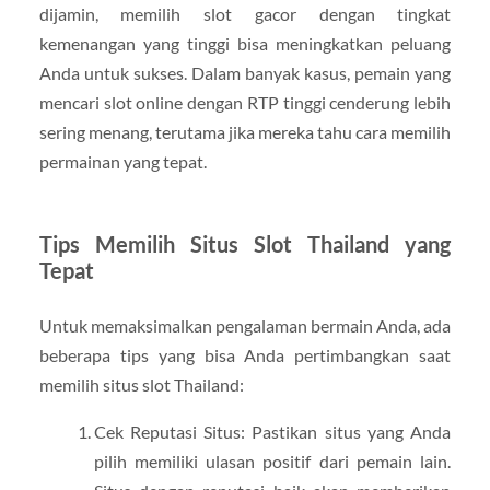
dijamin, memilih slot gacor dengan tingkat
kemenangan yang tinggi bisa meningkatkan peluang
Anda untuk sukses. Dalam banyak kasus, pemain yang
mencari slot online dengan RTP tinggi cenderung lebih
sering menang, terutama jika mereka tahu cara memilih
permainan yang tepat.
Tips Memilih Situs Slot Thailand yang
Tepat
Untuk memaksimalkan pengalaman bermain Anda, ada
beberapa tips yang bisa Anda pertimbangkan saat
memilih situs slot Thailand:
Cek Reputasi Situs: Pastikan situs yang Anda
pilih memiliki ulasan positif dari pemain lain.