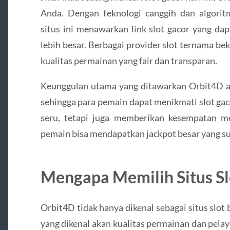
Anda. Dengan teknologi canggih dan algori
situs ini menawarkan link slot gacor yang d
lebih besar. Berbagai provider slot ternama b
kualitas permainan yang fair dan transparan.
Keunggulan utama yang ditawarkan Orbit4D ad
sehingga para pemain dapat menikmati slot ga
seru, tetapi juga memberikan kesempatan men
pemain bisa mendapatkan jackpot besar yang su
Mengapa Memilih Situs Sl
Orbit4D tidak hanya dikenal sebagai situs slot
yang dikenal akan kualitas permainan dan pela