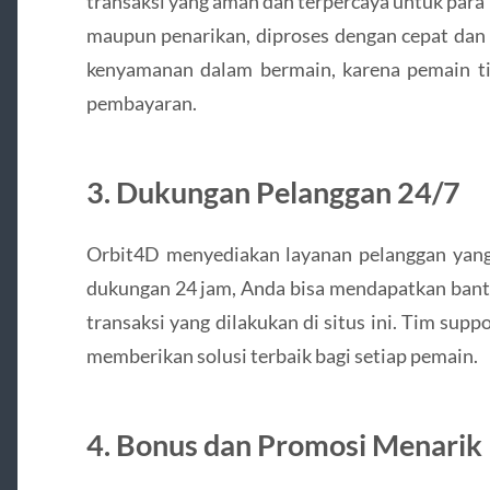
transaksi yang aman dan terpercaya untuk para 
maupun penarikan, diproses dengan cepat dan
kenyamanan dalam bermain, karena pemain ti
pembayaran.
3. Dukungan Pelanggan 24/7
Orbit4D menyediakan layanan pelanggan yan
dukungan 24 jam, Anda bisa mendapatkan bant
transaksi yang dilakukan di situs ini. Tim sup
memberikan solusi terbaik bagi setiap pemain.
4. Bonus dan Promosi Menarik