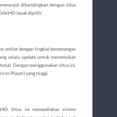
menonjol dibandingkan dengan situs
rbit4D layak dipilih:
ot online dengan tingkat kemenangan
 yang selalu update untuk menemukan
imal. Dengan menggunakan situs ini,
 to Player) yang tinggi.
t4D. Situs ini menyediakan sistem