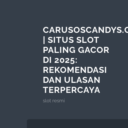
CARUSOSCANDYS.
| SITUS SLOT
PALING GACOR
DI 2025:
REKOMENDASI
DAN ULASAN
TERPERCAYA
slot resmi