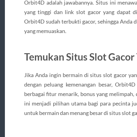
Orbit4D adalah jawabannya. Situs ini menaw
yang tinggi dan link slot gacor yang dapat d
Orbit4D sudah terbukti gacor, sehingga Anda
yang memuaskan.
Temukan Situs Slot Gacor 
Jika Anda ingin bermain di situs slot gacor y
dengan peluang kemenangan besar, Orbit4D
berbagai fitur menarik, bonus yang melimpah, 
ini menjadi pilihan utama bagi para pecinta j
untuk bermain dan menang besar di situs slot gac