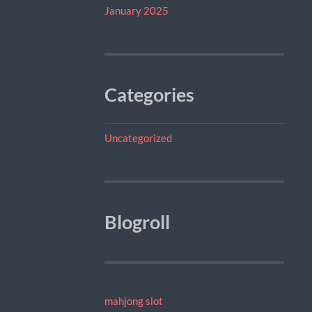
January 2025
Categories
Uncategorized
Blogroll
mahjong slot