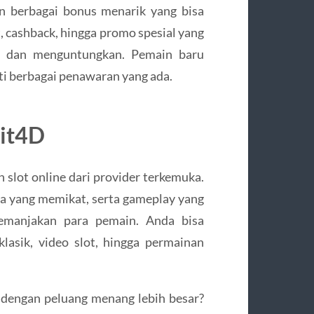
n berbagai bonus menarik yang bisa
, cashback, hingga promo spesial yang
 dan menguntungkan. Pemain baru
 berbagai penawaran yang ada.
bit4D
slot online dari provider terkemuka.
ra yang memikat, serta gameplay yang
memanjakan para pemain. Anda bisa
lasik, video slot, hingga permainan
 dengan peluang menang lebih besar?