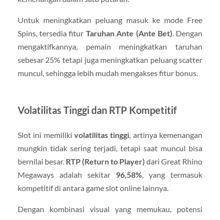
Untuk meningkatkan peluang masuk ke mode Free
Spins, tersedia fitur
Taruhan Ante (Ante Bet)
. Dengan
mengaktifkannya, pemain meningkatkan taruhan
sebesar 25% tetapi juga meningkatkan peluang scatter
muncul, sehingga lebih mudah mengakses fitur bonus.
Volatilitas Tinggi dan RTP Kompetitif
Slot ini memiliki
volatilitas tinggi
, artinya kemenangan
mungkin tidak sering terjadi, tetapi saat muncul bisa
bernilai besar.
RTP (Return to Player)
dari Great Rhino
Megaways adalah sekitar
96,58%
, yang termasuk
kompetitif di antara game slot online lainnya.
Dengan kombinasi visual yang memukau, potensi