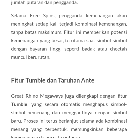
jumlah putaran dan pengganda.
Selama Free Spins, pengganda kemenangan akan
meningkat setiap kali terjadi kombinasi kemenangan,
tanpa batas maksimum. Fitur ini memberikan potensi
kemenangan yang besar, terutama saat simbol-simbol
dengan bayaran tinggi seperti badak atau cheetah
muncul berurutan.
Fitur Tumble dan Taruhan Ante
Great Rhino Megaways juga dilengkapi dengan fitur
Tumble
, yang secara otomatis menghapus simbol-
simbol pemenang dan menggantinya dengan simbol
baru. Proses ini terus berlanjut selama ada kombinasi
menang yang terbentuk, memungkinkan beberapa
kemenangan dalam satu putaran.