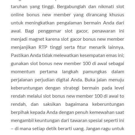
taruhan yang tinggi. Bergabunglah dan nikmati slot
online bonus new member yang dirancang khusus
untuk meningkatkan pengalaman bermain Anda dari
awal. Bagi penggemar slot gacor, penawaran ini
menjadi magnet karena slot gacor bonus new member
menjanjikan RTP tinggi serta fitur menarik lainnya.
Pastikan Anda tidak melewatkan kesempatan emas ini;
gunakan slot bonus new member 100 di awal sebagai
momentum pertama langkah pamungkas dalam
perjalanan perjudian digital Anda. Buka jalan menuju
keberuntungan dengan strategi bermain pada level
rendah melalui slot bonus new member 100 di awal to
rendah, dan saksikan bagaimana keberuntungan
berpihak kepada Anda dengan penuh kemewahan saat
mengambil keuntungan dari tawaran spesial seperti ini
– di mana setiap detik berarti uang. Jangan ragu untuk