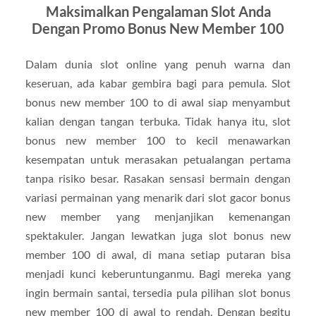
Maksimalkan Pengalaman Slot Anda
Dengan Promo Bonus New Member 100
Dalam dunia slot online yang penuh warna dan
keseruan, ada kabar gembira bagi para pemula. Slot
bonus new member 100 to di awal siap menyambut
kalian dengan tangan terbuka. Tidak hanya itu, slot
bonus new member 100 to kecil menawarkan
kesempatan untuk merasakan petualangan pertama
tanpa risiko besar. Rasakan sensasi bermain dengan
variasi permainan yang menarik dari slot gacor bonus
new member yang menjanjikan kemenangan
spektakuler. Jangan lewatkan juga slot bonus new
member 100 di awal, di mana setiap putaran bisa
menjadi kunci keberuntunganmu. Bagi mereka yang
ingin bermain santai, tersedia pula pilihan slot bonus
new member 100 di awal to rendah. Dengan begitu