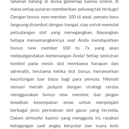
Selamat datang di dunia gemerlap kasino online, di
mana setiap putaran memberikan peluang tak terduga!
Dengan bonus new member 100 di awal, pemain baru
langsung disambut dengan hangat, siap untuk memulai
petualangan slot yang menegangkan. Bayangkan
betapa menyenangkannya saat Anda mendapatkan
bonus new member 100 to 7x yang akan
melipatgandakan kemenangan Anda! Setiap sentuhan
tombol pada mesin slot membawa harapan dan
adrenalin, terutama ketika slot bonus menawarkan
keuntungan luar biasa bagi para pemula. Nikmati
sensasi meraih jackpot dengan strategi cerdas
menggunakan bonus new member, dan jangan
lewatkan kesempatan emas untuk menjelajahi
berbagai jenis permainan slot gacor yang tersedia.
Dalam atmosfer kasino yang menggoda ini, rasakan
ketegangan saat angka berputar dan suara koin