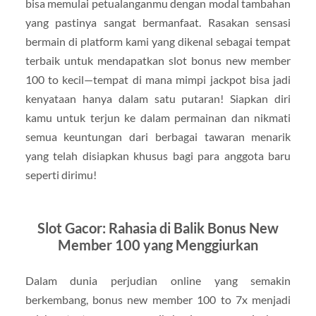
bisa memulai petualanganmu dengan modal tambahan
yang pastinya sangat bermanfaat. Rasakan sensasi
bermain di platform kami yang dikenal sebagai tempat
terbaik untuk mendapatkan slot bonus new member
100 to kecil—tempat di mana mimpi jackpot bisa jadi
kenyataan hanya dalam satu putaran! Siapkan diri
kamu untuk terjun ke dalam permainan dan nikmati
semua keuntungan dari berbagai tawaran menarik
yang telah disiapkan khusus bagi para anggota baru
seperti dirimu!
Slot Gacor: Rahasia di Balik Bonus New
Member 100 yang Menggiurkan
Dalam dunia perjudian online yang semakin
berkembang, bonus new member 100 to 7x menjadi