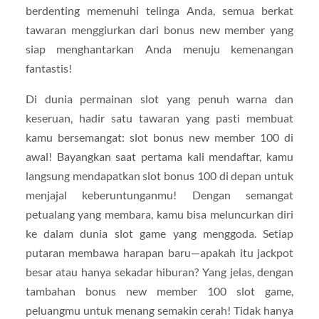
berdenting memenuhi telinga Anda, semua berkat
tawaran menggiurkan dari bonus new member yang
siap menghantarkan Anda menuju kemenangan
fantastis!
Di dunia permainan slot yang penuh warna dan
keseruan, hadir satu tawaran yang pasti membuat
kamu bersemangat: slot bonus new member 100 di
awal! Bayangkan saat pertama kali mendaftar, kamu
langsung mendapatkan slot bonus 100 di depan untuk
menjajal keberuntunganmu! Dengan semangat
petualang yang membara, kamu bisa meluncurkan diri
ke dalam dunia slot game yang menggoda. Setiap
putaran membawa harapan baru—apakah itu jackpot
besar atau hanya sekadar hiburan? Yang jelas, dengan
tambahan bonus new member 100 slot game,
peluangmu untuk menang semakin cerah! Tidak hanya