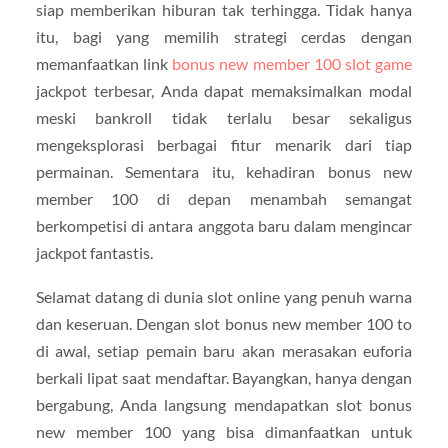
siap memberikan hiburan tak terhingga. Tidak hanya
itu, bagi yang memilih strategi cerdas dengan
memanfaatkan link
bonus new member 100 slot game
jackpot terbesar, Anda dapat memaksimalkan modal
meski bankroll tidak terlalu besar sekaligus
mengeksplorasi berbagai fitur menarik dari tiap
permainan. Sementara itu, kehadiran bonus new
member 100 di depan menambah semangat
berkompetisi di antara anggota baru dalam mengincar
jackpot fantastis.
Selamat datang di dunia slot online yang penuh warna
dan keseruan. Dengan slot bonus new member 100 to
di awal, setiap pemain baru akan merasakan euforia
berkali lipat saat mendaftar. Bayangkan, hanya dengan
bergabung, Anda langsung mendapatkan slot bonus
new member 100 yang bisa dimanfaatkan untuk