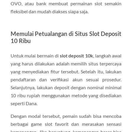
OVO, atau bank membuat permainan slot semakin
fleksibel dan mudah diakses siapa saja.
Memulai Petualangan di Situs Slot Deposit
10 Ribu
Untuk mulai bermain di
slot deposit 10k
, langkah awal
yang harus dilakukan adalah memilih situs terpercaya
yang menyediakan fitur tersebut. Setelah itu, lakukan
pendaftaran dan verifikasi akun sesuai prosedur.
Selanjutnya, lakukan deposit dengan nominal minimal
10 ribu rupiah menggunakan metode yang disediakan
seperti Dana.
Dengan modal tersebut, pemain sudah bisa mencoba
berbagai game slot favorit dan merasakan sensasi
kemenangan. Jika beruntung, kemenangan besar bisa