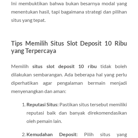
Ini membuktikan bahwa bukan besarnya modal yang
menentukan hasil, tapi bagaimana strategi dan pilihan
situs yang tepat.
Tips Memilih Situs Slot Deposit 10 Ribu
yang Terpercaya
Memilih
situs slot deposit 10 ribu
tidak boleh
dilakukan sembarangan. Ada beberapa hal yang perlu
diperhatikan agar pengalaman bermain menjadi
menyenangkan dan aman:
Reputasi Situs:
Pastikan situs tersebut memiliki
reputasi baik dan banyak direkomendasikan
oleh pemain lain.
Kemudahan Deposit:
Pilih situs yang