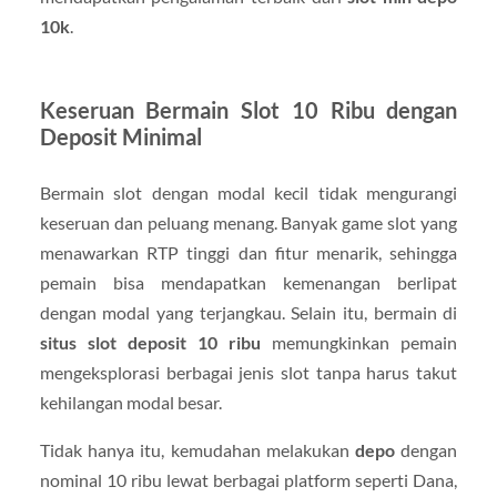
10k
.
Keseruan Bermain Slot 10 Ribu dengan
Deposit Minimal
Bermain slot dengan modal kecil tidak mengurangi
keseruan dan peluang menang. Banyak game slot yang
menawarkan RTP tinggi dan fitur menarik, sehingga
pemain bisa mendapatkan kemenangan berlipat
dengan modal yang terjangkau. Selain itu, bermain di
situs slot deposit 10 ribu
memungkinkan pemain
mengeksplorasi berbagai jenis slot tanpa harus takut
kehilangan modal besar.
Tidak hanya itu, kemudahan melakukan
depo
dengan
nominal 10 ribu lewat berbagai platform seperti Dana,