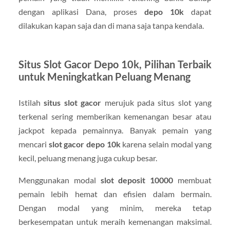
dengan aplikasi Dana, proses
depo 10k
dapat
dilakukan kapan saja dan di mana saja tanpa kendala.
Situs Slot Gacor Depo 10k, Pilihan Terbaik
untuk Meningkatkan Peluang Menang
Istilah
situs slot gacor
merujuk pada situs slot yang
terkenal sering memberikan kemenangan besar atau
jackpot kepada pemainnya. Banyak pemain yang
mencari
slot gacor depo 10k
karena selain modal yang
kecil, peluang menang juga cukup besar.
Menggunakan modal
slot deposit 10000
membuat
pemain lebih hemat dan efisien dalam bermain.
Dengan modal yang minim, mereka tetap
berkesempatan untuk meraih kemenangan maksimal.