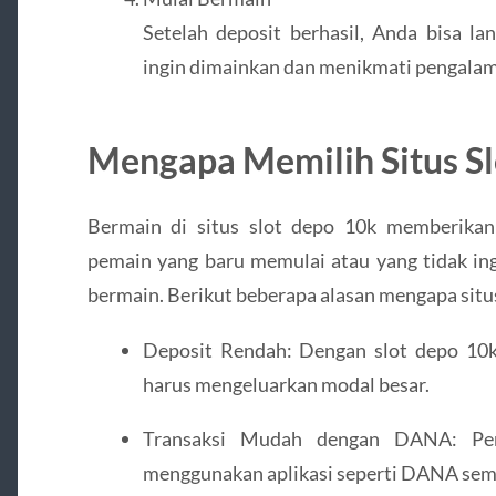
Setelah deposit berhasil, Anda bisa l
ingin dimainkan dan menikmati pengala
Mengapa Memilih Situs S
Bermain di situs slot depo 10k memberikan
pemain yang baru memulai atau yang tidak in
bermain. Berikut beberapa alasan mengapa situs
Deposit Rendah: Dengan slot depo 10k
harus mengeluarkan modal besar.
Transaksi Mudah dengan DANA: Pe
menggunakan aplikasi seperti DANA se