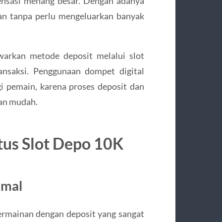
ensasi menang besar. Dengan adanya
an tanpa perlu mengeluarkan banyak
awarkan metode deposit melalui slot
nsaksi. Penggunaan dompet digital
 pemain, karena proses deposit dan
dan mudah.
tus Slot Depo 10K
imal
ermainan dengan deposit yang sangat