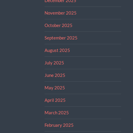
December 2025
November 2025
October 2025
September 2025
August 2025
July 2025
June 2025
May 2025
April 2025
March 2025
February 2025