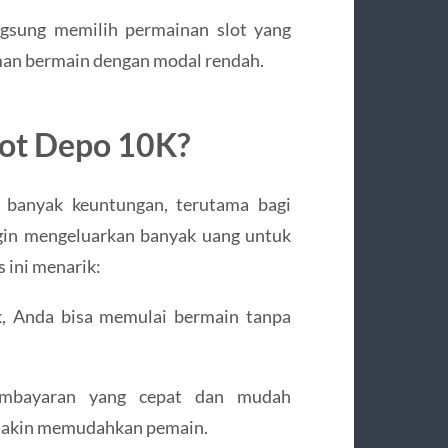
angsung memilih permainan slot yang
man bermain dengan modal rendah.
lot Depo 10K?
 banyak keuntungan, terutama bagi
gin mengeluarkan banyak uang untuk
 ini menarik:
, Anda bisa memulai bermain tanpa
mbayaran yang cepat dan mudah
makin memudahkan pemain.