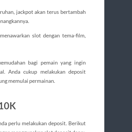
aruhan, jackpot akan terus bertambah
enangkannya.
 menawarkan slot dengan tema-film,
kemudahan bagi pemain yang ingin
al. Anda cukup melakukan deposit
sung memulai permainan.
 10K
nda perlu melakukan deposit. Berikut