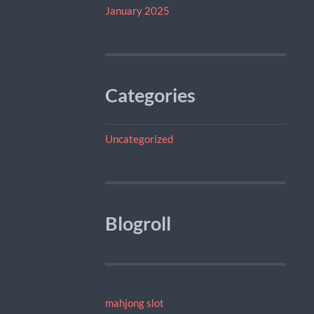
January 2025
Categories
Uncategorized
Blogroll
mahjong slot