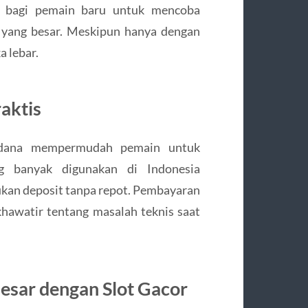
n bagi pemain baru untuk mencoba
al yang besar. Meskipun hanya dengan
a lebar.
aktis
 dana mempermudah pemain untuk
g banyak digunakan di Indonesia
kan deposit tanpa repot. Pembayaran
khawatir tentang masalah teknis saat
esar dengan Slot Gacor