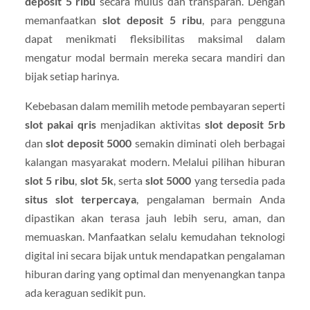
deposit 5 ribu
secara mulus dan transparan. Dengan
memanfaatkan
slot deposit 5 ribu
, para pengguna
dapat menikmati fleksibilitas maksimal dalam
mengatur modal bermain mereka secara mandiri dan
bijak setiap harinya.
Kebebasan dalam memilih metode pembayaran seperti
slot pakai qris
menjadikan aktivitas
slot deposit 5rb
dan
slot deposit 5000
semakin diminati oleh berbagai
kalangan masyarakat modern. Melalui pilihan hiburan
slot 5 ribu
,
slot 5k
, serta
slot 5000
yang tersedia pada
situs slot terpercaya
, pengalaman bermain Anda
dipastikan akan terasa jauh lebih seru, aman, dan
memuaskan. Manfaatkan selalu kemudahan teknologi
digital ini secara bijak untuk mendapatkan pengalaman
hiburan daring yang optimal dan menyenangkan tanpa
ada keraguan sedikit pun.