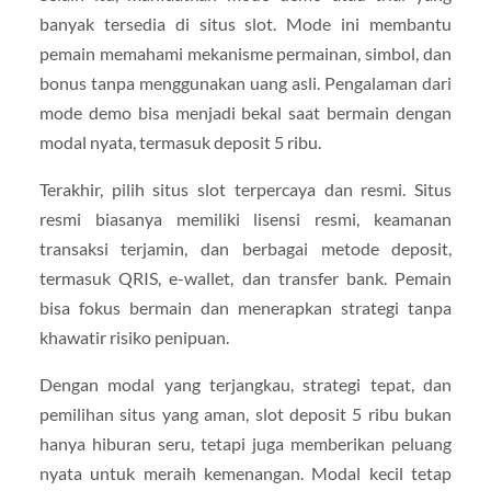
banyak tersedia di situs slot. Mode ini membantu
pemain memahami mekanisme permainan, simbol, dan
bonus tanpa menggunakan uang asli. Pengalaman dari
mode demo bisa menjadi bekal saat bermain dengan
modal nyata, termasuk deposit 5 ribu.
Terakhir, pilih situs slot terpercaya dan resmi. Situs
resmi biasanya memiliki lisensi resmi, keamanan
transaksi terjamin, dan berbagai metode deposit,
termasuk QRIS, e-wallet, dan transfer bank. Pemain
bisa fokus bermain dan menerapkan strategi tanpa
khawatir risiko penipuan.
Dengan modal yang terjangkau, strategi tepat, dan
pemilihan situs yang aman, slot deposit 5 ribu bukan
hanya hiburan seru, tetapi juga memberikan peluang
nyata untuk meraih kemenangan. Modal kecil tetap