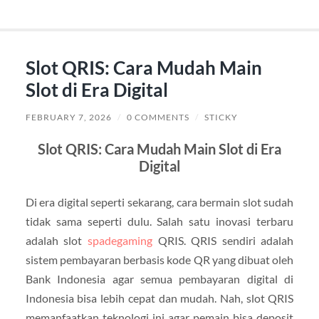
Slot QRIS: Cara Mudah Main
Slot di Era Digital
FEBRUARY 7, 2026
/
0 COMMENTS
/
STICKY
Slot QRIS: Cara Mudah Main Slot di Era
Digital
Di era digital seperti sekarang, cara bermain slot sudah
tidak sama seperti dulu. Salah satu inovasi terbaru
adalah slot
spadegaming
QRIS. QRIS sendiri adalah
sistem pembayaran berbasis kode QR yang dibuat oleh
Bank Indonesia agar semua pembayaran digital di
Indonesia bisa lebih cepat dan mudah. Nah, slot QRIS
memanfaatkan teknologi ini agar pemain bisa deposit