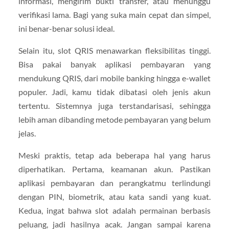
informasi, mengirim bukti transfer, atau menunggu
verifikasi lama. Bagi yang suka main cepat dan simpel,
ini benar-benar solusi ideal.
Selain itu, slot QRIS menawarkan fleksibilitas tinggi.
Bisa pakai banyak aplikasi pembayaran yang
mendukung QRIS, dari mobile banking hingga e-wallet
populer. Jadi, kamu tidak dibatasi oleh jenis akun
tertentu. Sistemnya juga terstandarisasi, sehingga
lebih aman dibanding metode pembayaran yang belum
jelas.
Meski praktis, tetap ada beberapa hal yang harus
diperhatikan. Pertama, keamanan akun. Pastikan
aplikasi pembayaran dan perangkatmu terlindungi
dengan PIN, biometrik, atau kata sandi yang kuat.
Kedua, ingat bahwa slot adalah permainan berbasis
peluang, jadi hasilnya acak. Jangan sampai karena