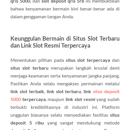
qris 5000
, dan
slot deposit qris 5rb
ini membuktikan
bahwa kenyamanan bermain kini benar-benar ada di
dalam genggaman tangan Anda.
Keunggulan Bermain di Situs Slot Terbaru
dan Link Slot Resmi Terpercaya
Menentukan pilihan pada
situs slot terpercaya
dan
situs slot terbaru
merupakan langkah krusial demi
menjaga keamanan serta kenyamanan jangka panjang.
Pastikan Anda selalu mengakses permainan melalui
link slot terbaik
,
link slot terbaru
,
link
situs deposit
5000
terpercaya
, maupun
link slot resmi
yang sudah
terbukti kredibilitasnya di industri ini. Platform
unggulan biasanya selalu menyediakan fasilitas
situs
deposit 5 ribu
yang sangat mendukung metode