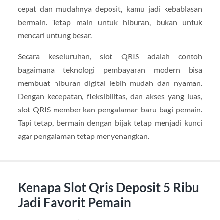
cepat dan mudahnya deposit, kamu jadi kebablasan
bermain. Tetap main untuk hiburan, bukan untuk
mencari untung besar.
Secara keseluruhan, slot QRIS adalah contoh
bagaimana teknologi pembayaran modern bisa
membuat hiburan digital lebih mudah dan nyaman.
Dengan kecepatan, fleksibilitas, dan akses yang luas,
slot QRIS memberikan pengalaman baru bagi pemain.
Tapi tetap, bermain dengan bijak tetap menjadi kunci
agar pengalaman tetap menyenangkan.
Kenapa Slot Qris Deposit 5 Ribu
Jadi Favorit Pemain