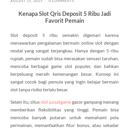
AUGUST 15, 2025
/
0 COMMENTS
Kenapa Slot Qris Deposit 5 Ribu Jadi
Favorit Pemain
Slot deposit 5 ribu semakin digemari karena
menawarkan pengalaman bermain online slot dengan
modal yang sangat terjangkau. Hanya dengan 5 ribu
rupiah, pemain sudah bisa merasakan sensasi taruhan,
mencoba berbagai game slot populer, dan bahkan
berpeluang meraih kemenangan besar. Konsep ini
sangat cocok bagi pemula yang ingin belajar bermain
slot tanpa risiko terlalu besar.
Selain itu, situs
slot pusatgame
gacor gampang menang
memberikan fleksibilitas yang tinggi. Pemain bisa
mencoba banyak putaran untuk memahami pola
permainan, memanfaatkan fitur bonus, atau sekadar