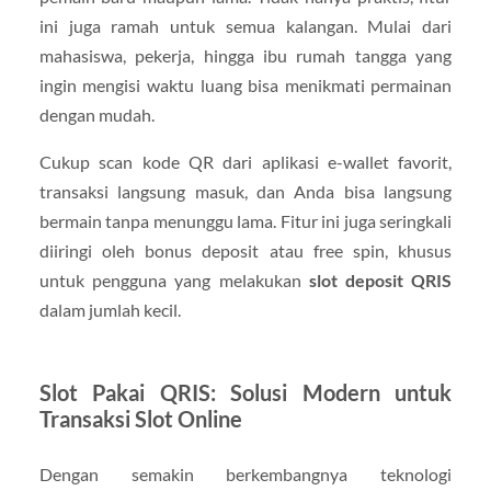
ini
juga
ramah
untuk
semua
kalangan.
Mulai
dari
mahasiswa,
pekerja,
hingga
ibu
rumah
tangga
yang
ingin
mengisi
waktu
luang
bisa
menikmati
permainan
dengan
mudah.
Cukup
scan
kode
QR
dari
aplikasi
e-
wallet
favorit,
transaksi
langsung
masuk,
dan
Anda
bisa
langsung
bermain
tanpa
menunggu
lama.
Fitur
ini
juga
seringkali
diiringi
oleh
bonus
deposit
atau
free
spin,
khusus
untuk
pengguna
yang
melakukan
slot
deposit
QRIS
dalam
jumlah
kecil.
Slot
Pakai
QRIS:
Solusi
Modern
untuk
Transaksi
Slot
Online
Dengan
semakin
berkembangnya
teknologi