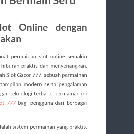
lot Online dengan
nakan
buat permainan slot online semakin
 hiburan praktis dan menyenangkan.
lah Slot Gacor 777, sebuah permainan
tampilan modern serta pengalaman
n teknologi terbaru, permainan ini
lot 777
bagi pengguna dari berbagai
dalah sistem permainan yang praktis.