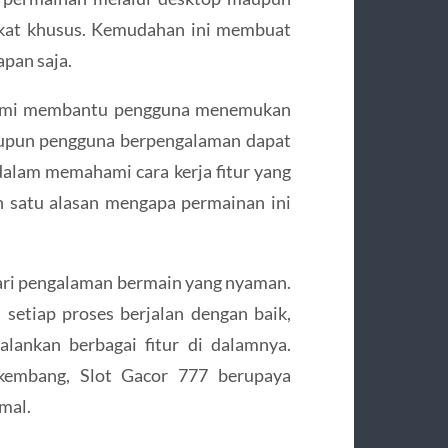
kat khusus. Kemudahan ini membuat
apan saja.
pahami membantu pengguna menemukan
aupun pengguna berpengalaman dapat
alam memahami cara kerja fitur yang
h satu alasan mengapa permainan ini
dari pengalaman bermain yang nyaman.
etiap proses berjalan dengan baik,
lankan berbagai fitur di dalamnya.
kembang, Slot Gacor 777 berupaya
mal.