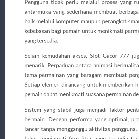
Pengguna tidak perlu melalui proses yang r
antarmuka yang sederhana membuat berbagai
baik melalui komputer maupun perangkat smart
kebebasan bagi pemain untuk menikmati perma
yang tersedia.
Selain kemudahan akses, Slot Gacor 777 ju
menarik. Perpaduan antara animasi berkualita
tema permainan yang beragam membuat penga
Setiap elemen dirancang untuk memberikan 
pemain dapat menikmati suasana permainan de
Sistem yang stabil juga menjadi faktor pe
bermain. Dengan performa yang optimal, pro
lancar tanpa mengganggu aktivitas pengguna.
fokus menikmati fitur-fitur yang tersedia t