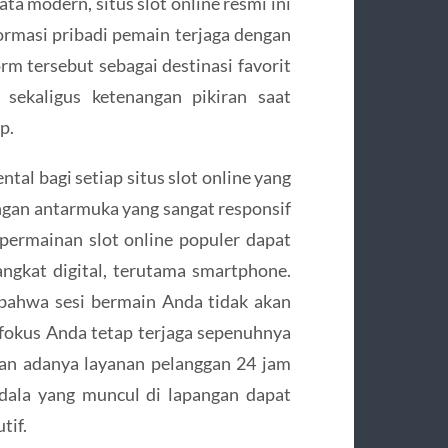
ta modern, situs slot online resmi ini
rmasi pribadi pemain terjaga dengan
orm tersebut sebagai destinasi favorit
 sekaligus ketenangan pikiran saat
p.
al bagi setiap situs slot online yang
Dengan antarmuka yang sangat responsif
s permainan slot online populer dapat
angkat digital, terutama smartphone.
 bahwa sesi bermain Anda tidak akan
fokus Anda tetap terjaga sepenuhnya
an adanya layanan pelanggan 24 jam
ndala yang muncul di lapangan dapat
tif.