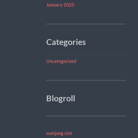
January 2025
Categories
Uncategorized
Blogroll
mahjong slot