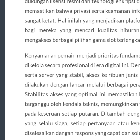
dukungan lisensi resmi dan teknologi enkripsi da
memastikan bahwa privasi serta keamanan info
sangat ketat. Hal inilah yang menjadikan platf
bagi mereka yang mencari kualitas hiburan
mengakses berbagai pilihan game slot terlengka
Kenyamanan pemain menjadi prioritas fundament
dikelola secara profesional di era digital ini. 
serta server yang stabil, akses ke ribuan jeni
dilakukan dengan lancar melalui berbagai per
Stabilitas akses yang optimal ini memastikan
terganggu oleh kendala teknis, memungkinkan 
pada keseruan setiap putaran. Ditambah deng
yang selalu siaga, setiap pertanyaan atau ke
diselesaikan dengan respons yang cepat dan solu