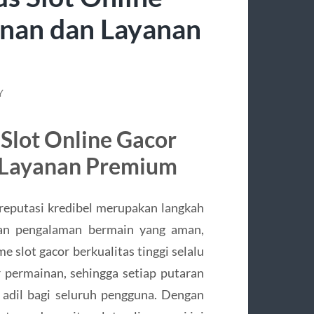
nan dan Layanan
Y
Slot Online Gacor
 Layanan Premium
reputasi kredibel merupakan langkah
an pengalaman bermain yang aman,
 slot gacor berkualitas tinggi selalu
 permainan, sehingga setiap putaran
adil bagi seluruh pengguna. Dengan