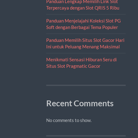
Panduan Lengkap Memilih Link Slot
Terpercaya dengan Slot QRIS 5 Ribu
Panduan Menjelajahi Koleksi Slot PG
Soft dengan Berbagai Tema Populer
Panduan Memilih Situs Slot Gacor Hari
Ini untuk Peluang Menang Maksimal
Menikmati Sensasi Hiburan Seru di
Situs Slot Pragmatic Gacor
Recent Comments
No comments to show.