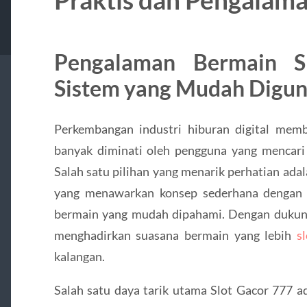
Pengalaman Bermain S
Sistem yang Mudah Digu
Perkembangan industri hiburan digital mem
banyak diminati oleh pengguna yang mencari
Salah satu pilihan yang menarik perhatian ada
yang menawarkan konsep sederhana dengan 
bermain yang mudah dipahami. Dengan dukunga
menghadirkan suasana bermain yang lebih
s
kalangan.
Salah satu daya tarik utama Slot Gacor 777 a