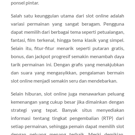
ponsel pintar.
Salah satu keunggulan utama dari slot online adalah
variasi permainan yang sangat beragam. Pengguna
dapat memilih dari berbagai tema seperti petualangan,
fantasi, film terkenal, hingga tema klasik yang simpel.
Selain itu, fitur-fitur menarik seperti putaran gratis,
bonus, dan jackpot progresif semakin menambah daya
tarik permainan ini. Dengan grafis yang menakjubkan
dan suara yang mengasyikkan, pengalaman bermain
slot online menjadi semakin seru dan mendebarkan.
Selain hiburan, slot online juga menawarkan peluang
kemenangan yang cukup besar jika dimainkan dengan
strategi yang tepat. Banyak situs menyediakan
informasi tentang tingkat pengembalian (RTP) dari
setiap permainan, sehingga pemain dapat memilih slot
dengan peluang menang terbaik. Meski demikian,