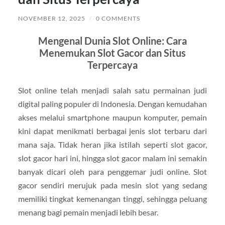
NOVEMBER 12, 2025
/
0 COMMENTS
Mengenal Dunia Slot Online: Cara
Menemukan Slot Gacor dan Situs
Terpercaya
Slot online telah menjadi salah satu permainan judi
digital paling populer di Indonesia. Dengan kemudahan
akses melalui smartphone maupun komputer, pemain
kini dapat menikmati berbagai jenis slot terbaru dari
mana saja. Tidak heran jika istilah seperti slot gacor,
slot gacor hari ini, hingga slot gacor malam ini semakin
banyak dicari oleh para penggemar judi online. Slot
gacor sendiri merujuk pada mesin slot yang sedang
memiliki tingkat kemenangan tinggi, sehingga peluang
menang bagi pemain menjadi lebih besar.