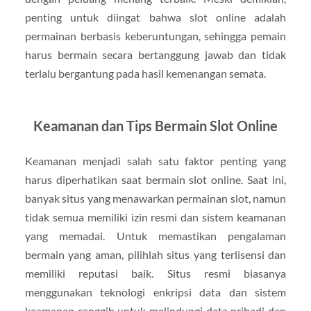
penting untuk diingat bahwa slot online adalah
permainan berbasis keberuntungan, sehingga pemain
harus bermain secara bertanggung jawab dan tidak
terlalu bergantung pada hasil kemenangan semata.
Keamanan dan Tips Bermain Slot Online
Keamanan menjadi salah satu faktor penting yang
harus diperhatikan saat bermain slot online. Saat ini,
banyak situs yang menawarkan permainan slot, namun
tidak semua memiliki izin resmi dan sistem keamanan
yang memadai. Untuk memastikan pengalaman
bermain yang aman, pilihlah situs yang terlisensi dan
memiliki reputasi baik. Situs resmi biasanya
menggunakan teknologi enkripsi data dan sistem
keamanan canggih untuk melindungi data pribadi dan