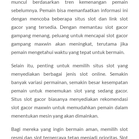
muncul berdasarkan tren kemenangan pemain
sebelumnya. Pemain bisa memanfaatkan informasi ini
dengan mencoba beberapa situs slot dan link slot
gacor yang tersedia. Dengan memantau slot gacor
gampang menang, peluang untuk mencapai slot gacor
gampang maxwin akan meningkat, terutama jika
pemain mengetahui waktu yang tepat untuk bermain.
Selain itu, penting untuk memilih situs slot yang
menyediakan berbagai jenis slot online. Semakin
banyak variasi permainan, semakin besar kesempatan
pemain untuk menemukan slot yang sedang gacor.
Situs slot gacor biasanya menyediakan rekomendasi
slot gacor maxwin untuk memudahkan pemain dalam
menentukan mesin yang akan dimainkan.
Bagi mereka yang ingin bermain aman, memilih slot
resmi dan slot terpercaya tetap menjadi prioritas. Slot