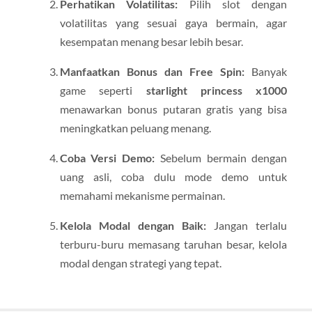
Perhatikan Volatilitas:
Pilih slot dengan
volatilitas yang sesuai gaya bermain, agar
kesempatan menang besar lebih besar.
Manfaatkan Bonus dan Free Spin:
Banyak
game seperti
starlight princess x1000
menawarkan bonus putaran gratis yang bisa
meningkatkan peluang menang.
Coba Versi Demo:
Sebelum bermain dengan
uang asli, coba dulu mode demo untuk
memahami mekanisme permainan.
Kelola Modal dengan Baik:
Jangan terlalu
terburu-buru memasang taruhan besar, kelola
modal dengan strategi yang tepat.