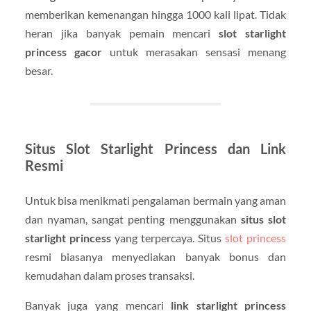
memberikan kemenangan hingga 1000 kali lipat. Tidak
heran jika banyak pemain mencari
slot starlight
princess gacor
untuk merasakan sensasi menang
besar.
Situs Slot Starlight Princess dan Link
Resmi
Untuk bisa menikmati pengalaman bermain yang aman
dan nyaman, sangat penting menggunakan
situs slot
starlight princess
yang terpercaya. Situs
slot princess
resmi biasanya menyediakan banyak bonus dan
kemudahan dalam proses transaksi.
Banyak juga yang mencari
link starlight princess