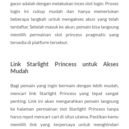
gacor adalah dengan melakukan inces slot login. Proses
login ini cukup mudah dan hanya memerlukan
beberapa langkah untuk mengakses akun yang telah
terdaftar. Setelah masuk ke akun, pemain bisa langsung
memilih permainan slot princess pragmatic yang
tersedia di platform tersebut.
Link Starlight Princess untuk Akses
Mudah
Bagi pemain yang ingin bermain dengan lebih mudah,
mencari link Starlight Princess yang tepat sangat
penting. Link ini akan mengarahkan pemain langsung
ke halaman permainan slot Starlight Princess tanpa
harus repot mencari-cari di situs utama. Pastikan kamu
memilih link yang terpercaya untuk menghindari