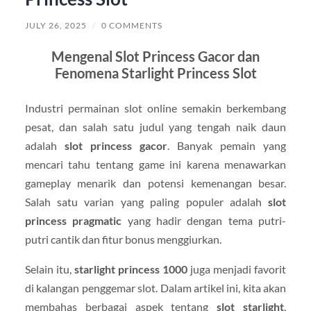
JULY 26, 2025
/
0 COMMENTS
Mengenal Slot Princess Gacor dan
Fenomena Starlight Princess Slot
Industri permainan slot online semakin berkembang
pesat, dan salah satu judul yang tengah naik daun
adalah
slot princess gacor
. Banyak pemain yang
mencari tahu tentang game ini karena menawarkan
gameplay menarik dan potensi kemenangan besar.
Salah satu varian yang paling populer adalah
slot
princess pragmatic
yang hadir dengan tema putri-
putri cantik dan fitur bonus menggiurkan.
Selain itu,
starlight princess 1000
juga menjadi favorit
di kalangan penggemar slot. Dalam artikel ini, kita akan
membahas berbagai aspek tentang
slot starlight
,