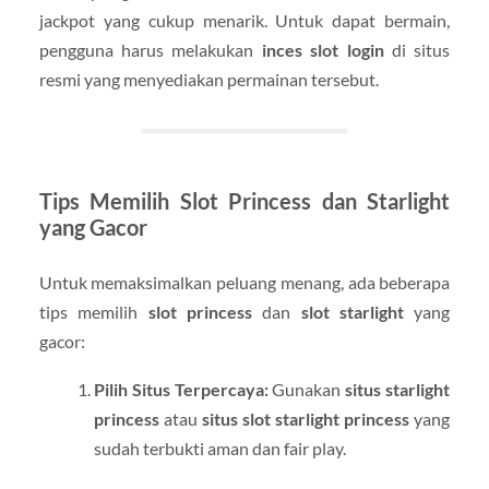
jackpot yang cukup menarik. Untuk dapat bermain,
pengguna harus melakukan
inces slot login
di situs
resmi yang menyediakan permainan tersebut.
Tips Memilih Slot Princess dan Starlight
yang Gacor
Untuk memaksimalkan peluang menang, ada beberapa
tips memilih
slot princess
dan
slot starlight
yang
gacor:
Pilih Situs Terpercaya:
Gunakan
situs starlight
princess
atau
situs slot starlight princess
yang
sudah terbukti aman dan fair play.