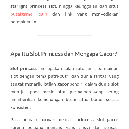
starlight princess slot
, hingga keunggulan dari situs
pusatgame login
dan link yang menyediakan
permainan ini.
Apa Itu Slot Princess dan Mengapa Gacor?
Slot princess
merupakan salah satu jenis permainan
slot dengan tema putri-putri dan dunia fantasi yang
sangat menarik. Istilah
gacor
sendiri dalam dunia slot
merujuk pada mesin atau permainan yang sering
memberikan kemenangan besar atau bonus secara
konsisten.
Para pemain banyak mencari
princess slot gacor
karena peluang menang yang tinggi dan sensasi