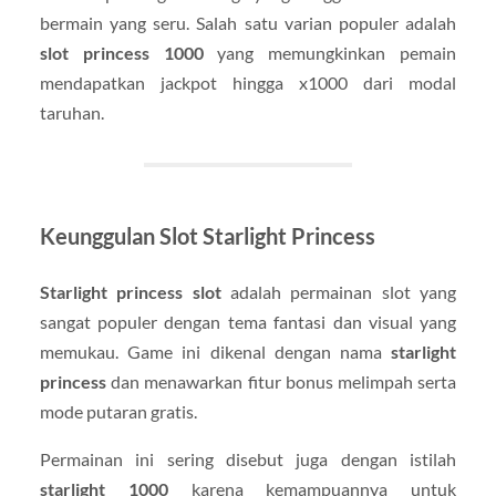
bermain yang seru. Salah satu varian populer adalah
slot princess 1000
yang memungkinkan pemain
mendapatkan jackpot hingga x1000 dari modal
taruhan.
Keunggulan Slot Starlight Princess
Starlight princess slot
adalah permainan slot yang
sangat populer dengan tema fantasi dan visual yang
memukau. Game ini dikenal dengan nama
starlight
princess
dan menawarkan fitur bonus melimpah serta
mode putaran gratis.
Permainan ini sering disebut juga dengan istilah
starlight 1000
karena kemampuannya untuk