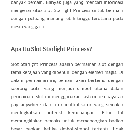
banyak pemain. Banyak juga yang mencari informasi
mengenai situs slot Starlight Princess untuk bermain
dengan peluang menang lebih tinggi, terutama pada
mesin yang gacor.
Apa Itu Slot Starlight Princess?
Slot Starlight Princess adalah permainan slot dengan
tema kerajaan yang dipenuhi dengan elemen magis. Di
dalam permainan ini, pemain akan bertemu dengan
seorang putri yang menjadi simbol utama dalam
permainan. Slot ini menggunakan sistem pembayaran
pay anywhere dan fitur multiplikator yang semakin
meningkatkan potensi kemenangan. Fitur ini
memungkinkan pemain untuk memenangkan hadiah
besar bahkan ketika simbol-simbol tertentu tidak