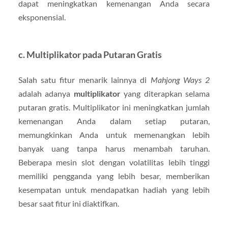
dapat meningkatkan kemenangan Anda secara
eksponensial.
c.
Multiplikator pada Putaran Gratis
Salah satu fitur menarik lainnya di
Mahjong Ways 2
adalah adanya
multiplikator
yang diterapkan selama
putaran gratis. Multiplikator ini meningkatkan jumlah
kemenangan Anda dalam setiap putaran,
memungkinkan Anda untuk memenangkan lebih
banyak uang tanpa harus menambah taruhan.
Beberapa mesin slot dengan volatilitas lebih tinggi
memiliki pengganda yang lebih besar, memberikan
kesempatan untuk mendapatkan hadiah yang lebih
besar saat fitur ini diaktifkan.