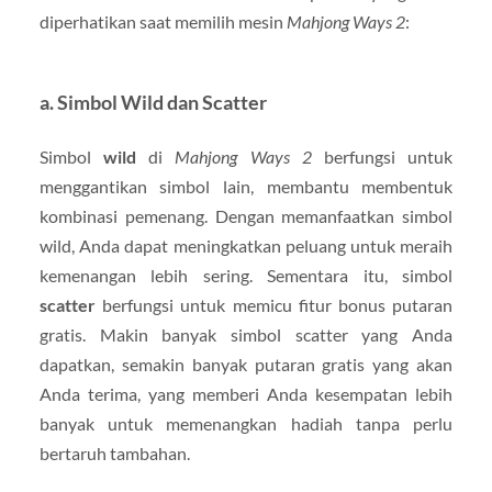
diperhatikan saat memilih mesin
Mahjong Ways 2
:
a.
Simbol Wild dan Scatter
Simbol
wild
di
Mahjong Ways 2
berfungsi untuk
menggantikan simbol lain, membantu membentuk
kombinasi pemenang. Dengan memanfaatkan simbol
wild, Anda dapat meningkatkan peluang untuk meraih
kemenangan lebih sering. Sementara itu, simbol
scatter
berfungsi untuk memicu fitur bonus putaran
gratis. Makin banyak simbol scatter yang Anda
dapatkan, semakin banyak putaran gratis yang akan
Anda terima, yang memberi Anda kesempatan lebih
banyak untuk memenangkan hadiah tanpa perlu
bertaruh tambahan.