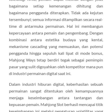
bagaimana setiap kemenangan dihitung dan
bagaimana pengganda diterapkan. Tidak ada kejutan
tersembunyi; semua informasi ditampilkan secara real-
time di antarmuka permainan. Hal ini membangun
kepercayaan antara pemain dan pengembang. Dengan
kombinasi antara estetika budaya yang kental,
mekanisme cascading yang memuaskan, dan potensi
pengganda hingga sepuluh kali lipat di mode bonus,
Mahjong Ways tetap berdiri tegak sebagai pemimpin
pasar yang sulit digoyahkan oleh kompetitor mana pun
di industri permainan digital saat ini.
Dalam industri hiburan digital, keberhasilan sebuah
permainan sangat ditentukan oleh kemampuannya
menjaga keseimbangan antara tantangan dan
kepuasan pemain. Mahjong Slot berhasil mencapai titik
keseimbangan ini melalui pengaturan volatilitas yang