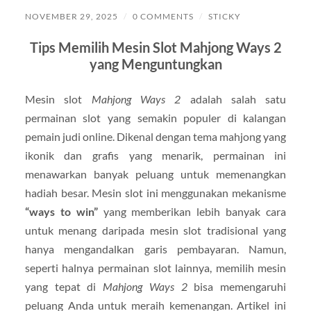
NOVEMBER 29, 2025
/
0 COMMENTS
/
STICKY
Tips Memilih Mesin Slot Mahjong Ways 2
yang Menguntungkan
Mesin slot
Mahjong Ways 2
adalah salah satu
permainan slot yang semakin populer di kalangan
pemain judi online. Dikenal dengan tema mahjong yang
ikonik dan grafis yang menarik, permainan ini
menawarkan banyak peluang untuk memenangkan
hadiah besar. Mesin slot ini menggunakan mekanisme
“ways to win”
yang memberikan lebih banyak cara
untuk menang daripada mesin slot tradisional yang
hanya mengandalkan garis pembayaran. Namun,
seperti halnya permainan slot lainnya, memilih mesin
yang tepat di
Mahjong Ways 2
bisa memengaruhi
peluang Anda untuk meraih kemenangan. Artikel ini