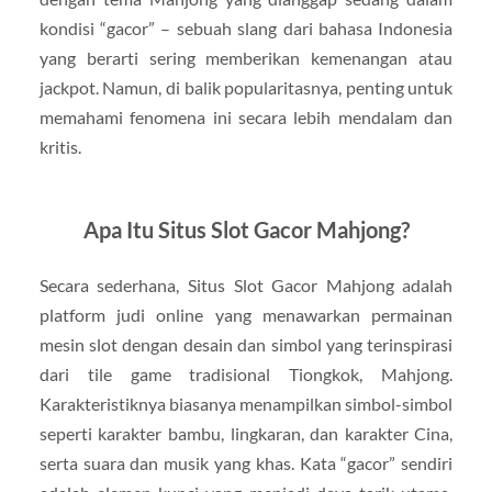
kondisi “gacor” – sebuah slang dari bahasa Indonesia
yang berarti sering memberikan kemenangan atau
jackpot. Namun, di balik popularitasnya, penting untuk
memahami fenomena ini secara lebih mendalam dan
kritis.
Apa Itu Situs Slot Gacor Mahjong?
Secara sederhana, Situs Slot Gacor Mahjong adalah
platform judi online yang menawarkan permainan
mesin slot dengan desain dan simbol yang terinspirasi
dari tile game tradisional Tiongkok, Mahjong.
Karakteristiknya biasanya menampilkan simbol-simbol
seperti karakter bambu, lingkaran, dan karakter Cina,
serta suara dan musik yang khas. Kata “gacor” sendiri