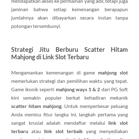
mendapatkan akses ke permainan yang adil, tetapi juga
jaminan bahwa setiap kemenangan berapapun
jumlahnya akan dibayarkan secara instan tanpa
potongan tersembunyi.
Strategi Jitu Berburu Scatter Hitam
Mahjong di Link Slot Terbaru
Mengamankan kemenangan di game
mahjong slot
memerlukan strategi dan pemilihan waktu yang tepat.
Game ikonik seperti
mahjong ways 1 & 2
dari PG Soft
kini semakin populer berkat kehadiran mekanik
scatter hitam mahjong
. Untuk memperbesar peluang
Anda memicu fitur langka ini, langkah pertama yang
sangat krusial adalah mendaftar melalui
link slot
terbaru
atau
link slot terbaik
yang menyediakan