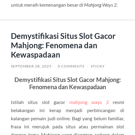
untuk meraih kemenangan besar di
Mahjong Ways 2
.
Demystifikasi Situs Slot Gacor
Mahjong: Fenomena dan
Kewaspadaan
SEPTEMBER 28, 2025
/
0 COMMENTS
/
STICKY
Demystifikasi Situs Slot Gacor Mahjong:
Fenomena dan Kewaspadaan
Istilah situs slot gacor
mahjong ways 2
resmi
belakangan ini kerap menjadi perbincangan di
kalangan pemain judi online. Bagi yang belum familiar,
frasa ini merujuk pada situs atau permainan slot
dengan tema Mahjong yang dianggap sedang dalam