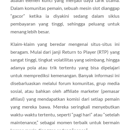
adalah elemen kunci yang menjadi daya tarik utama.
Dalam komunitas pemain, sebuah mesin slot dianggap
“gacor” ketika ia diyakini sedang dalam siklus
pembayaran yang tinggi, sehingga peluang untuk
menang lebih besar.
Klaim-klaim yang beredar mengenai situs-situs ini
beragam. Mulai dari janji Return to Player (RTP) yang
sangat tinggi, tingkat volatilitas yang seimbang, hingga
adanya pola atau trik tertentu yang bisa dipelajari
untuk memprediksi kemenangan. Banyak informasi ini
disebarluaskan melalui forum komunitas, grup media
sosial, atau bahkan oleh affiliate marketer (pemasar
afiliasi) yang mendapatkan komisi dari setiap pemain
yang mereka bawa. Mereka seringkali menyebutkan
waktu-waktu tertentu, seperti “pagi hari” atau “setelah
maintenance,” sebagai momen terbaik untuk bermain