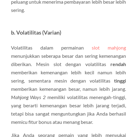
peluang untuk menerima pembayaran lebih besar lebih
sering.
b.
Volatilitas (Varian)
Volatilitas dalam permainan
slot mahjong
menunjukkan seberapa besar dan sering kemenangan
diberikan. Mesin slot dengan volatilitas
rendah
memberikan kemenangan lebih kecil namun lebih
sering, sementara mesin dengan volatilitas
tinggi
memberikan kemenangan besar, namun lebih jarang.
Mahjong Ways 2
memiliki volatilitas menengah-tinggi,
yang berarti kemenangan besar lebih jarang terjadi,
tetapi bisa sangat menguntungkan jika Anda berhasil
memicu fitur bonus atau menang besar.
Jika Anda seorang pemain yang lebih menyukai