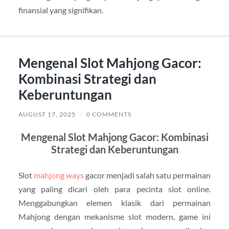
finansial yang signifikan.
Mengenal Slot Mahjong Gacor:
Kombinasi Strategi dan
Keberuntungan
AUGUST 17, 2025
/
0 COMMENTS
Mengenal Slot Mahjong Gacor: Kombinasi
Strategi dan Keberuntungan
Slot
mahjong ways
gacor menjadi salah satu permainan
yang paling dicari oleh para pecinta slot online.
Menggabungkan elemen klasik dari permainan
Mahjong dengan mekanisme slot modern, game ini