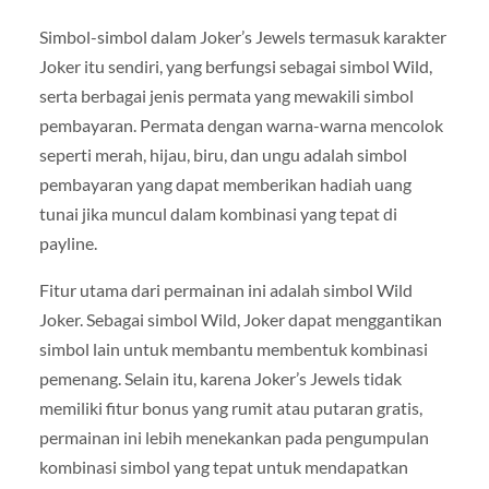
Simbol-simbol dalam Joker’s Jewels termasuk karakter
Joker itu sendiri, yang berfungsi sebagai simbol Wild,
serta berbagai jenis permata yang mewakili simbol
pembayaran. Permata dengan warna-warna mencolok
seperti merah, hijau, biru, dan ungu adalah simbol
pembayaran yang dapat memberikan hadiah uang
tunai jika muncul dalam kombinasi yang tepat di
payline.
Fitur utama dari permainan ini adalah simbol Wild
Joker. Sebagai simbol Wild, Joker dapat menggantikan
simbol lain untuk membantu membentuk kombinasi
pemenang. Selain itu, karena Joker’s Jewels tidak
memiliki fitur bonus yang rumit atau putaran gratis,
permainan ini lebih menekankan pada pengumpulan
kombinasi simbol yang tepat untuk mendapatkan