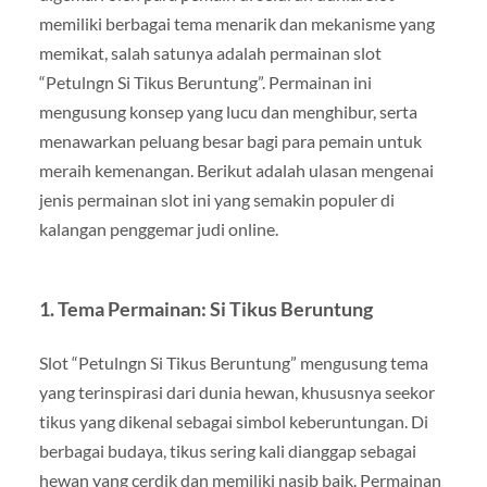
memiliki berbagai tema menarik dan mekanisme yang
memikat, salah satunya adalah permainan slot
“Petulngn Si Tikus Beruntung”. Permainan ini
mengusung konsep yang lucu dan menghibur, serta
menawarkan peluang besar bagi para pemain untuk
meraih kemenangan. Berikut adalah ulasan mengenai
jenis permainan slot ini yang semakin populer di
kalangan penggemar judi online.
1.
Tema Permainan: Si Tikus Beruntung
Slot “Petulngn Si Tikus Beruntung” mengusung tema
yang terinspirasi dari dunia hewan, khususnya seekor
tikus yang dikenal sebagai simbol keberuntungan. Di
berbagai budaya, tikus sering kali dianggap sebagai
hewan yang cerdik dan memiliki nasib baik. Permainan