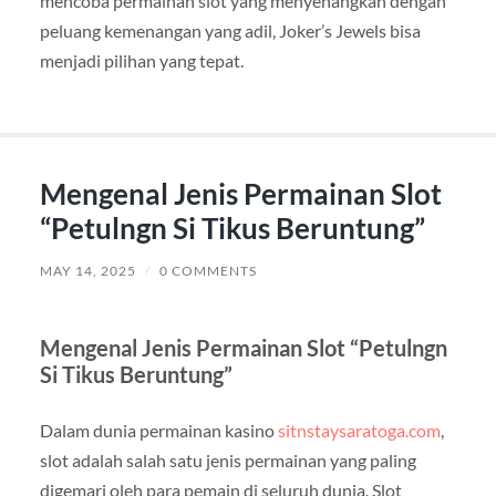
mencoba permainan slot yang menyenangkan dengan
peluang kemenangan yang adil, Joker’s Jewels bisa
menjadi pilihan yang tepat.
Mengenal Jenis Permainan Slot
“Petulngn Si Tikus Beruntung”
MAY 14, 2025
/
0 COMMENTS
Mengenal Jenis Permainan Slot “Petulngn
Si Tikus Beruntung”
Dalam dunia permainan kasino
sitnstaysaratoga.com
,
slot adalah salah satu jenis permainan yang paling
digemari oleh para pemain di seluruh dunia. Slot