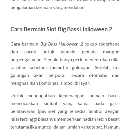
pengalaman bermain yang mendalam.
Cara Bermain Slot Big Bass Halloween 2
Cara bermain
Big Bass Halloween 2
cukup sederhana
dan cocok untuk pemain pemula maupun
berpengalaman. Pemain hanya perlu menentukan nilai
taruhan sebelum memutar gulungan. Setelah itu,
gulungan akan berputar secara otomatis dan
menghasilkan kombinasi simbol di layar.
Untuk mendapatkan kemenangan, pemain harus
mencocokkan simbol yang sama pada garis
pembayaran (payline) yang tersedia. Simbol dengan
nilai tertinggi biasanya memberikan hadiah lebih besar,
terutama jika muncul dalam jumlah yang tepat. Namun,