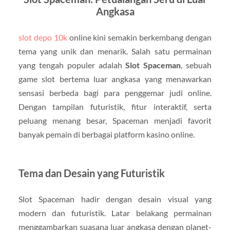
Angkasa
slot depo 10k
online kini semakin berkembang dengan
tema yang unik dan menarik. Salah satu permainan
yang tengah populer adalah
Slot Spaceman
, sebuah
game slot bertema luar angkasa yang menawarkan
sensasi berbeda bagi para penggemar judi online.
Dengan tampilan futuristik, fitur interaktif, serta
peluang menang besar, Spaceman menjadi favorit
banyak pemain di berbagai platform kasino online.
Tema dan Desain yang Futuristik
Slot Spaceman hadir dengan desain visual yang
modern dan futuristik. Latar belakang permainan
menggambarkan suasana luar angkasa dengan planet-