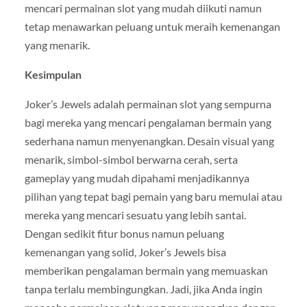
mencari permainan slot yang mudah diikuti namun
tetap menawarkan peluang untuk meraih kemenangan
yang menarik.
Kesimpulan
Joker’s Jewels adalah permainan slot yang sempurna
bagi mereka yang mencari pengalaman bermain yang
sederhana namun menyenangkan. Desain visual yang
menarik, simbol-simbol berwarna cerah, serta
gameplay yang mudah dipahami menjadikannya
pilihan yang tepat bagi pemain yang baru memulai atau
mereka yang mencari sesuatu yang lebih santai.
Dengan sedikit fitur bonus namun peluang
kemenangan yang solid, Joker’s Jewels bisa
memberikan pengalaman bermain yang memuaskan
tanpa terlalu membingungkan. Jadi, jika Anda ingin