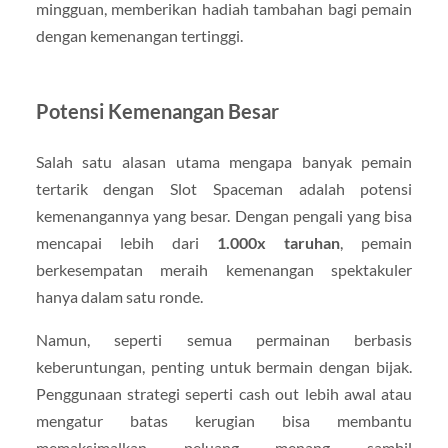
mingguan, memberikan hadiah tambahan bagi pemain
dengan kemenangan tertinggi.
Potensi Kemenangan Besar
Salah satu alasan utama mengapa banyak pemain
tertarik dengan Slot Spaceman adalah potensi
kemenangannya yang besar. Dengan pengali yang bisa
mencapai lebih dari
1.000x taruhan
, pemain
berkesempatan meraih kemenangan spektakuler
hanya dalam satu ronde.
Namun, seperti semua permainan berbasis
keberuntungan, penting untuk bermain dengan bijak.
Penggunaan strategi seperti cash out lebih awal atau
mengatur batas kerugian bisa membantu
memaksimalkan peluang menang sambil