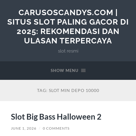
CARUSOSCANDYS.COM |
SITUS SLOT PALING GACOR DI
2025: REKOMENDASI DAN
ULASAN TERPERCAYA
slot resmi
SHOW MENU
TAG:
SLOT MIN DEPO 10000
Slot Big Bass Halloween 2
JUNE 1, 2026
/
0 COMMENTS