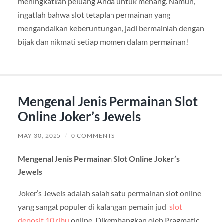
meningkatkan peluang Anda untuk menang. Namun,
ingatlah bahwa slot tetaplah permainan yang
mengandalkan keberuntungan, jadi bermainlah dengan
bijak dan nikmati setiap momen dalam permainan!
Mengenal Jenis Permainan Slot
Online Joker’s Jewels
MAY 30, 2025
/
0 COMMENTS
Mengenal Jenis Permainan Slot Online Joker’s
Jewels
Joker’s Jewels adalah salah satu permainan slot online
yang sangat populer di kalangan pemain judi
slot
deposit 10 ribu
online. Dikembangkan oleh Pragmatic