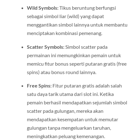
Wild Symbols:
Tikus beruntung berfungsi
sebagai simbol liar (wild) yang dapat
menggantikan simbol lainnya untuk membantu
menciptakan kombinasi pemenang.
Scatter Symbols:
Simbol scatter pada
permainan ini memungkinkan pemain untuk
memicu fitur bonus seperti putaran gratis (free
spins) atau bonus round lainnya.
Free Spins:
Fitur putaran gratis adalah salah
satu daya tarik utama dari slot ini. Ketika
pemain berhasil mendapatkan sejumlah simbol
scatter pada gulungan, mereka akan
mendapatkan kesempatan untuk memutar
gulungan tanpa mengeluarkan taruhan,
meningkatkan peluang kemenangan.