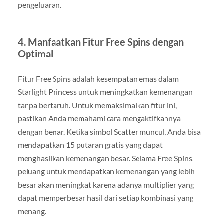
pengeluaran.
4.
Manfaatkan Fitur Free Spins dengan
Optimal
Fitur Free Spins adalah kesempatan emas dalam
Starlight Princess untuk meningkatkan kemenangan
tanpa bertaruh. Untuk memaksimalkan fitur ini,
pastikan Anda memahami cara mengaktifkannya
dengan benar. Ketika simbol Scatter muncul, Anda bisa
mendapatkan 15 putaran gratis yang dapat
menghasilkan kemenangan besar. Selama Free Spins,
peluang untuk mendapatkan kemenangan yang lebih
besar akan meningkat karena adanya multiplier yang
dapat memperbesar hasil dari setiap kombinasi yang
menang.