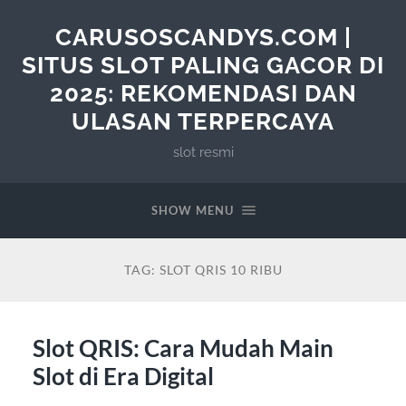
CARUSOSCANDYS.COM |
SITUS SLOT PALING GACOR DI
2025: REKOMENDASI DAN
ULASAN TERPERCAYA
slot resmi
SHOW MENU
TAG:
SLOT QRIS 10 RIBU
Slot QRIS: Cara Mudah Main
Slot di Era Digital