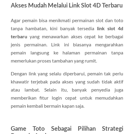
Akses Mudah Melalui Link Slot 4D Terbaru
Agar pemain bisa menikmati permainan slot dan toto
tanpa hambatan, kini banyak tersedia
link slot 4d
terbaru
yang menawarkan akses cepat ke berbagai
jenis permainan. Link ini biasanya mengarahkan
pemain langsung ke halaman permainan tanpa
memerlukan proses tambahan yang rumit.
Dengan link yang selalu diperbarui, pemain tak perlu
khawatir terjebak pada akses yang sudah tidak aktif
atau lambat. Selain itu, banyak penyedia juga
memberikan fitur login cepat untuk memudahkan
pemain kembali bermain kapan saja.
Game Toto Sebagai Pilihan Strategi