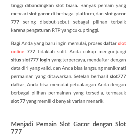
tinggi dibandingkan slot biasa. Banyak pemain yang
mencari
slot gacor
di berbagai platform, dan
slot gacor
777
sering disebut-sebut sebagai pilihan terbaik
karena pengaturan RTP yang cukup tinggi.
Bagi Anda yang baru ingin memulai, proses
daftar
slot
online
777
tidaklah sulit. Anda cukup mengunjungi
situs slot777 login
yang terpercaya, mendaftar dengan
data diri yang valid, dan Anda bisa langsung menikmati
permainan yang ditawarkan. Setelah berhasil
slot777
daftar
, Anda bisa memulai petualangan Anda dengan
berbagai pilihan permainan yang tersedia, termasuk
slot 77
yang memiliki banyak varian menarik.
Menjadi Pemain Slot Gacor dengan Slot
777