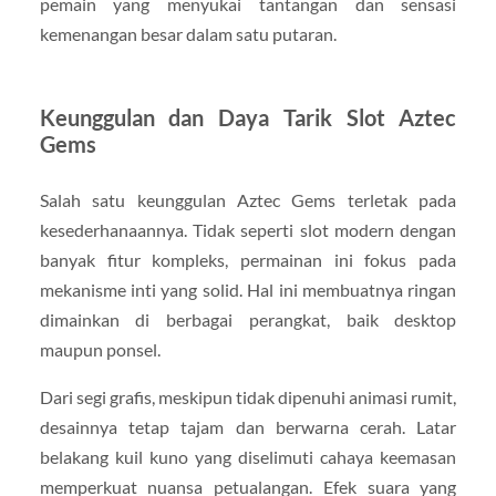
pemain yang menyukai tantangan dan sensasi
kemenangan besar dalam satu putaran.
Keunggulan dan Daya Tarik Slot Aztec
Gems
Salah satu keunggulan Aztec Gems terletak pada
kesederhanaannya. Tidak seperti slot modern dengan
banyak fitur kompleks, permainan ini fokus pada
mekanisme inti yang solid. Hal ini membuatnya ringan
dimainkan di berbagai perangkat, baik desktop
maupun ponsel.
Dari segi grafis, meskipun tidak dipenuhi animasi rumit,
desainnya tetap tajam dan berwarna cerah. Latar
belakang kuil kuno yang diselimuti cahaya keemasan
memperkuat nuansa petualangan. Efek suara yang