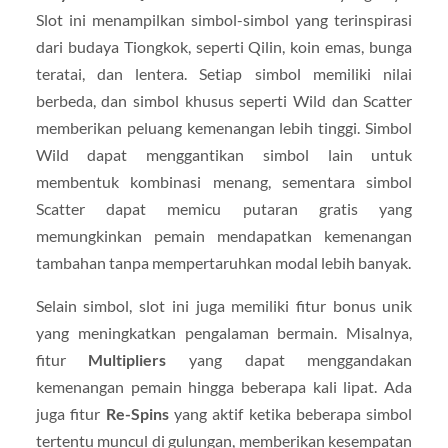
Slot ini menampilkan simbol-simbol yang terinspirasi
dari budaya Tiongkok, seperti Qilin, koin emas, bunga
teratai, dan lentera. Setiap simbol memiliki nilai
berbeda, dan simbol khusus seperti Wild dan Scatter
memberikan peluang kemenangan lebih tinggi. Simbol
Wild dapat menggantikan simbol lain untuk
membentuk kombinasi menang, sementara simbol
Scatter dapat memicu putaran gratis yang
memungkinkan pemain mendapatkan kemenangan
tambahan tanpa mempertaruhkan modal lebih banyak.
Selain simbol, slot ini juga memiliki fitur bonus unik
yang meningkatkan pengalaman bermain. Misalnya,
fitur
Multipliers
yang dapat menggandakan
kemenangan pemain hingga beberapa kali lipat. Ada
juga fitur
Re-Spins
yang aktif ketika beberapa simbol
tertentu muncul di gulungan, memberikan kesempatan