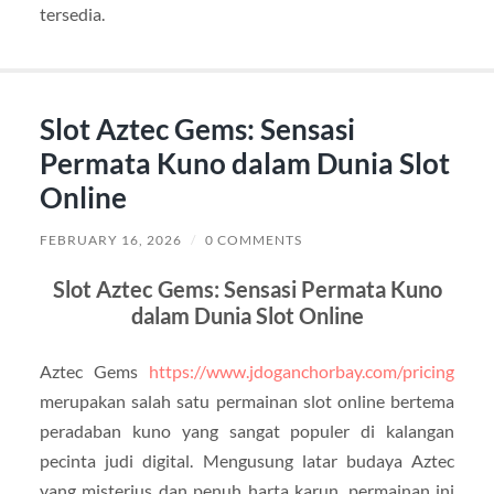
tersedia.
Slot Aztec Gems: Sensasi
Permata Kuno dalam Dunia Slot
Online
FEBRUARY 16, 2026
/
0 COMMENTS
Slot Aztec Gems: Sensasi Permata Kuno
dalam Dunia Slot Online
Aztec Gems
https://www.jdoganchorbay.com/pricing
merupakan salah satu permainan slot online bertema
peradaban kuno yang sangat populer di kalangan
pecinta judi digital. Mengusung latar budaya Aztec
yang misterius dan penuh harta karun, permainan ini