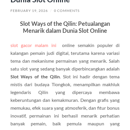
FEBRUARY 19, 2026
/
0 COMMENTS
Slot Ways of the Qilin: Petualangan
Menarik dalam Dunia Slot Online
slot gacor malam ini
online semakin populer di
kalangan pemain judi digital, terutama karena variasi
tema dan mekanisme permainan yang menarik. Salah
satu slot yang sedang banyak diperbincangkan adalah
Slot Ways of the Qilin
. Slot ini hadir dengan tema
mistis dari budaya Tiongkok, menampilkan makhluk
legendaris Qilin yang dipercaya membawa
keberuntungan dan kemakmuran. Dengan grafis yang
memukau, efek suara yang atmosferik, dan fitur bonus
inovatif, permainan ini berhasil menarik perhatian
banyak pemain, baik pemula maupun yang