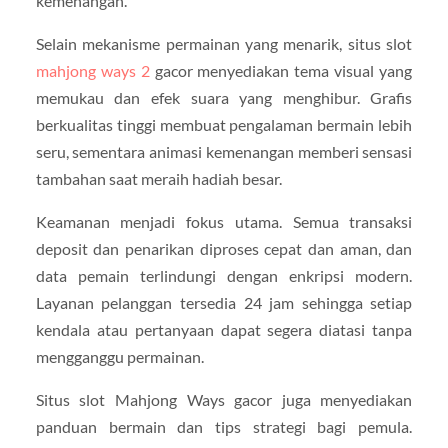
kemenangan.
Selain mekanisme permainan yang menarik, situs slot
mahjong ways 2
gacor menyediakan tema visual yang
memukau dan efek suara yang menghibur. Grafis
berkualitas tinggi membuat pengalaman bermain lebih
seru, sementara animasi kemenangan memberi sensasi
tambahan saat meraih hadiah besar.
Keamanan menjadi fokus utama. Semua transaksi
deposit dan penarikan diproses cepat dan aman, dan
data pemain terlindungi dengan enkripsi modern.
Layanan pelanggan tersedia 24 jam sehingga setiap
kendala atau pertanyaan dapat segera diatasi tanpa
mengganggu permainan.
Situs slot Mahjong Ways gacor juga menyediakan
panduan bermain dan tips strategi bagi pemula.