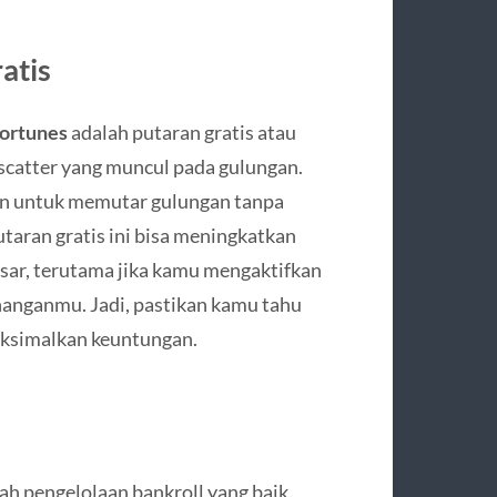
atis
Fortunes
adalah putaran gratis atau
ol scatter yang muncul pada gulungan.
an untuk memutar gulungan tanpa
taran gratis ini bisa meningkatkan
r, terutama jika kamu mengaktifkan
nanganmu. Jadi, pastikan kamu tahu
aksimalkan keuntungan.
ah pengelolaan bankroll yang baik.