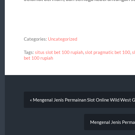
Categories:
Uncategorized
Tags:
situs slot bet 100 rupiah
,
slot pragmatic bet 100
,
s
bet 100 rupiah
« Mengenal Jenis Permainan Slot Online Wild West G
Mengenal Jenis Permain