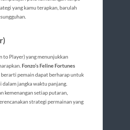
ategi yang kamu terapkan, barulah
 sungguhan.
r)
n to Player) yang menunjukkan
harapkan.
Fonzo’s Feline Fortunes
berarti pemain dapat berharap untuk
i dalam jangka waktu panjang.
n kemenangan setiap putaran,
rencanakan strategi permainan yang