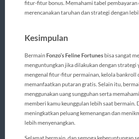
fitur-fitur bonus. Memahami tabel pembayara
merencanakan taruhan dan strategi dengan lebih
Kesimpulan
Bermain
Fonzo’s Feline Fortunes
bisa sangat m
menguntungkan jika dilakukan dengan strategi 
mengenal fitur-fitur permainan, kelola bankroll
memanfaatkan putaran gratis. Selain itu, ber
menggunakan uang sungguhan serta memahami 
memberi kamu keunggulan lebih saat bermain. De
meningkatkan peluang kemenangan dan menikma
lebih menyenangkan.
Selamat bermain, dan semoga keberuntungan se