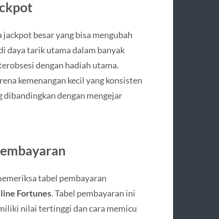
ackpot
a jackpot besar yang bisa mengubah
i daya tarik utama dalam banyak
 terobsesi dengan hadiah utama.
rena kemenangan kecil yang konsisten
g dibandingkan dengan mengejar
Pembayaran
 memeriksa tabel pembayaran
eline Fortunes
. Tabel pembayaran ini
iki nilai tertinggi dan cara memicu