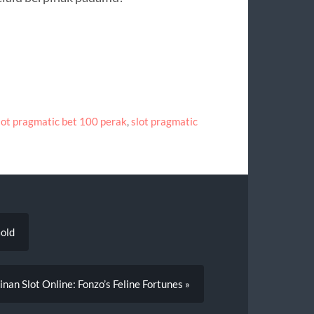
lot pragmatic bet 100 perak
,
slot pragmatic
old
an Slot Online: Fonzo’s Feline Fortunes »