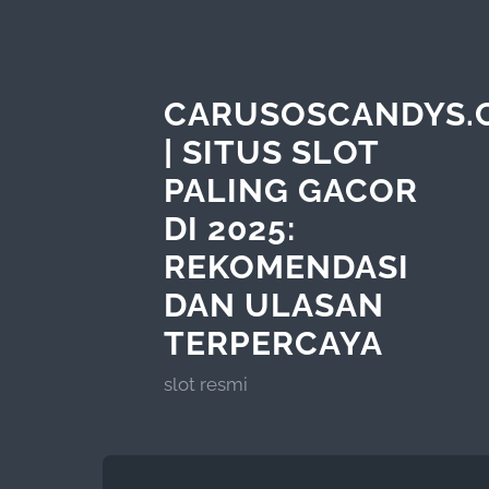
CARUSOSCANDYS.
| SITUS SLOT
PALING GACOR
DI 2025:
REKOMENDASI
DAN ULASAN
TERPERCAYA
slot resmi