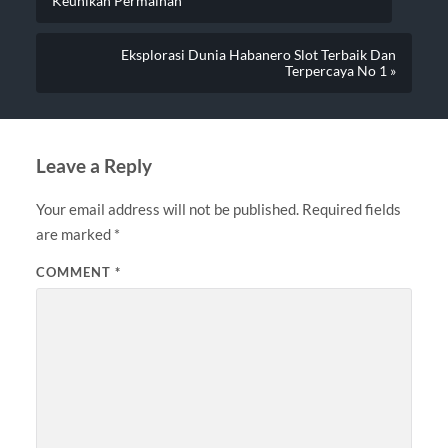
Keunikan Permainan
Eksplorasi Dunia Habanero Slot Terbaik Dan
Terpercaya No 1 »
Leave a Reply
Your email address will not be published.
Required fields
are marked
*
COMMENT
*