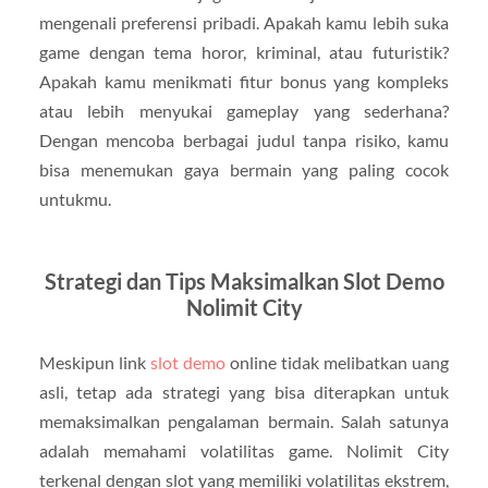
mengenali preferensi pribadi. Apakah kamu lebih suka
game dengan tema horor, kriminal, atau futuristik?
Apakah kamu menikmati fitur bonus yang kompleks
atau lebih menyukai gameplay yang sederhana?
Dengan mencoba berbagai judul tanpa risiko, kamu
bisa menemukan gaya bermain yang paling cocok
untukmu.
Strategi dan Tips Maksimalkan Slot Demo
Nolimit City
Meskipun link
slot demo
online tidak melibatkan uang
asli, tetap ada strategi yang bisa diterapkan untuk
memaksimalkan pengalaman bermain. Salah satunya
adalah memahami volatilitas game. Nolimit City
terkenal dengan slot yang memiliki volatilitas ekstrem,