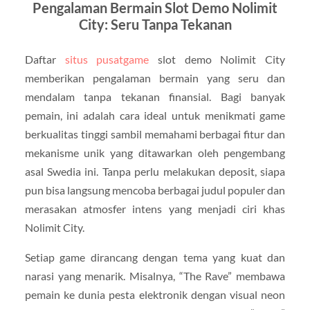
Pengalaman Bermain Slot Demo Nolimit
City: Seru Tanpa Tekanan
Daftar
situs pusatgame
slot demo Nolimit City
memberikan pengalaman bermain yang seru dan
mendalam tanpa tekanan finansial. Bagi banyak
pemain, ini adalah cara ideal untuk menikmati game
berkualitas tinggi sambil memahami berbagai fitur dan
mekanisme unik yang ditawarkan oleh pengembang
asal Swedia ini. Tanpa perlu melakukan deposit, siapa
pun bisa langsung mencoba berbagai judul populer dan
merasakan atmosfer intens yang menjadi ciri khas
Nolimit City.
Setiap game dirancang dengan tema yang kuat dan
narasi yang menarik. Misalnya, “The Rave” membawa
pemain ke dunia pesta elektronik dengan visual neon