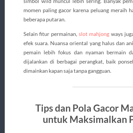
simbol wild muncul lebih sering. Banyak pem
momen paling gacor karena peluang meraih h
beberapa putaran.
Selain fitur permainan,
slot mahjong
ways juga
efek suara. Nuansa oriental yang halus dan a
pemain lebih fokus dan nyaman bermain d
dijalankan di berbagai perangkat, baik pons
dimainkan kapan saja tanpa gangguan.
Tips dan Pola Gacor 
untuk Maksimalkan 