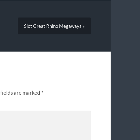
Slot Great Rhino Megaways »
fields are marked
*