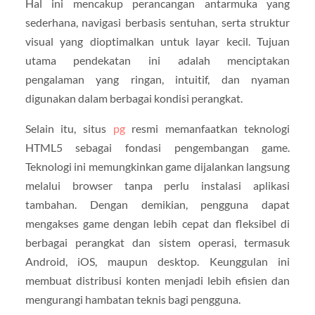
Hal ini mencakup perancangan antarmuka yang
sederhana, navigasi berbasis sentuhan, serta struktur
visual yang dioptimalkan untuk layar kecil. Tujuan
utama pendekatan ini adalah menciptakan
pengalaman yang ringan, intuitif, dan nyaman
digunakan dalam berbagai kondisi perangkat.
Selain itu, situs
pg
resmi memanfaatkan teknologi
HTML5 sebagai fondasi pengembangan game.
Teknologi ini memungkinkan game dijalankan langsung
melalui browser tanpa perlu instalasi aplikasi
tambahan. Dengan demikian, pengguna dapat
mengakses game dengan lebih cepat dan fleksibel di
berbagai perangkat dan sistem operasi, termasuk
Android, iOS, maupun desktop. Keunggulan ini
membuat distribusi konten menjadi lebih efisien dan
mengurangi hambatan teknis bagi pengguna.