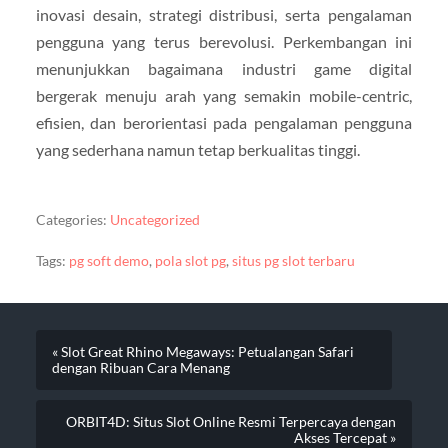
inovasi desain, strategi distribusi, serta pengalaman
pengguna yang terus berevolusi. Perkembangan ini
menunjukkan bagaimana industri game digital
bergerak menuju arah yang semakin mobile-centric,
efisien, dan berorientasi pada pengalaman pengguna
yang sederhana namun tetap berkualitas tinggi.
Categories:
Uncategorized
Tags:
pg soft demo
,
pola slot pg
,
situs pg slot terbaru
« Slot Great Rhino Megaways: Petualangan Safari
dengan Ribuan Cara Menang
ORBIT4D: Situs Slot Online Resmi Terpercaya dengan
Akses Tercepat »