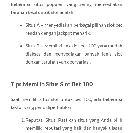
Beberapa situs populer yang sering menyediakan
taruhan kecil untuk slot adalah:
Situs A – Menyediakan berbagai pilihan slot bet
rendah dengan jackpot menarik.
Situs B – Memiliki link slot bet 100 yang mudah
diakses dan menyediakan banyak jenis slot
dengan taruhan yang bervariasi.
Tips Memilih Situs Slot Bet 100
Saat memilih situs slot untuk bet 100, ada beberapa
faktor yang perlu diperhatikan:
Reputasi Situs: Pastikan situs yang Anda pilih
memiliki reputasi yang baik dan banyak ulasan