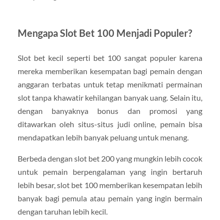
Mengapa Slot Bet 100 Menjadi Populer?
Slot bet kecil seperti bet 100 sangat populer karena
mereka memberikan kesempatan bagi pemain dengan
anggaran terbatas untuk tetap menikmati permainan
slot tanpa khawatir kehilangan banyak uang. Selain itu,
dengan banyaknya bonus dan promosi yang
ditawarkan oleh situs-situs judi online, pemain bisa
mendapatkan lebih banyak peluang untuk menang.
Berbeda dengan slot bet 200 yang mungkin lebih cocok
untuk pemain berpengalaman yang ingin bertaruh
lebih besar, slot bet 100 memberikan kesempatan lebih
banyak bagi pemula atau pemain yang ingin bermain
dengan taruhan lebih kecil.