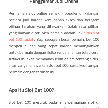
Penggemar Judi Online
Permainan slot online semakin populer di kalangan
pecinta judi karena kemudahan akses dan beragam
pilihan taruhan yang ditawarkan. Salah satu pilihan
yang banyak dicari oleh pemain adalah link
situs slot
bet 100 rupiah
. Bagi sebagian besar pemain, bet 100
menjadi pilihan yang tepat karena memungkinkan
untuk bermain dengan risiko rendah namun tetap seru.
Artikel ini akan membahas lebih dalam tentang situs-
situs yang menawarkan slot bet 100, serta keuntungan
bermain dengan taruhan ini.
Apa Itu Slot Bet 100?
Slot bet 100 merujuk pada jenis permainan slot di