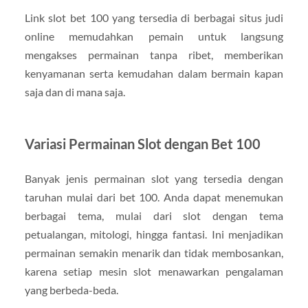
Link slot bet 100 yang tersedia di berbagai situs judi
online memudahkan pemain untuk langsung
mengakses permainan tanpa ribet, memberikan
kenyamanan serta kemudahan dalam bermain kapan
saja dan di mana saja.
Variasi Permainan Slot dengan Bet 100
Banyak jenis permainan slot yang tersedia dengan
taruhan mulai dari bet 100. Anda dapat menemukan
berbagai tema, mulai dari slot dengan tema
petualangan, mitologi, hingga fantasi. Ini menjadikan
permainan semakin menarik dan tidak membosankan,
karena setiap mesin slot menawarkan pengalaman
yang berbeda-beda.