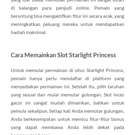
di kalangan para penjudi online. Pemain yang
beruntung bisa mengaktifkan fitur ini secara acak, yang
meningkatkan peluang mereka untuk mendapatkan
hadiah maksimal.
Cara Memainkan Slot Starlight Princess
Untuk memulai permainan di situs Starlight Princess,
pemain hanya perlu mendaftar di platform yang
menyediakan permainan ini. Setelah itu, pilih taruhan
yang sesuai dan mulai memutar gulungan. Slot inces
gacor ini sangat mudah dimainkan, bahkan untuk
pemula sekalipun. Setiap kali Anda memutar gulungan,
Anda berkesempatan untuk memicu fitur-fitur bonus
yang dapat membawa Anda lebih dekat pada