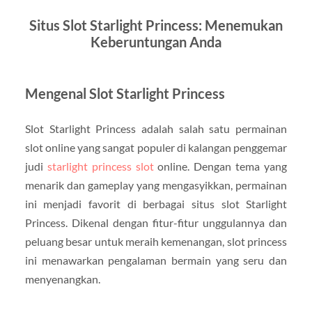
Situs Slot Starlight Princess: Menemukan
Keberuntungan Anda
Mengenal Slot Starlight Princess
Slot Starlight Princess adalah salah satu permainan
slot online yang sangat populer di kalangan penggemar
judi
starlight princess slot
online. Dengan tema yang
menarik dan gameplay yang mengasyikkan, permainan
ini menjadi favorit di berbagai situs slot Starlight
Princess. Dikenal dengan fitur-fitur unggulannya dan
peluang besar untuk meraih kemenangan, slot princess
ini menawarkan pengalaman bermain yang seru dan
menyenangkan.