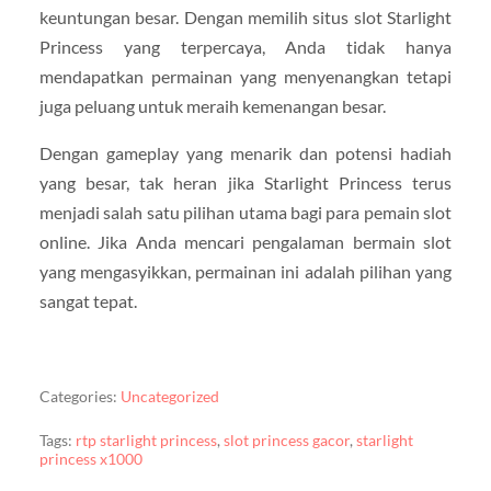
keuntungan besar. Dengan memilih situs slot Starlight
Princess yang terpercaya, Anda tidak hanya
mendapatkan permainan yang menyenangkan tetapi
juga peluang untuk meraih kemenangan besar.
Dengan gameplay yang menarik dan potensi hadiah
yang besar, tak heran jika Starlight Princess terus
menjadi salah satu pilihan utama bagi para pemain slot
online. Jika Anda mencari pengalaman bermain slot
yang mengasyikkan, permainan ini adalah pilihan yang
sangat tepat.
Categories:
Uncategorized
Tags:
rtp starlight princess
,
slot princess gacor
,
starlight
princess x1000