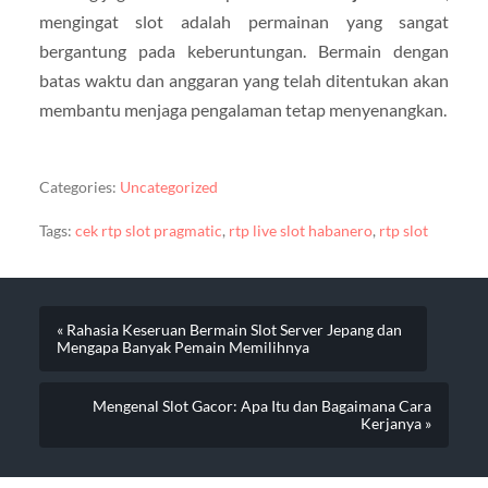
mengingat slot adalah permainan yang sangat
bergantung pada keberuntungan. Bermain dengan
batas waktu dan anggaran yang telah ditentukan akan
membantu menjaga pengalaman tetap menyenangkan.
Categories:
Uncategorized
Tags:
cek rtp slot pragmatic
,
rtp live slot habanero
,
rtp slot
« Rahasia Keseruan Bermain Slot Server Jepang dan
Mengapa Banyak Pemain Memilihnya
Mengenal Slot Gacor: Apa Itu dan Bagaimana Cara
Kerjanya »