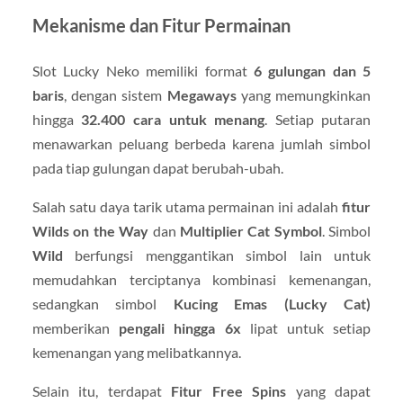
Mekanisme dan Fitur Permainan
Slot Lucky Neko memiliki format
6 gulungan dan 5
baris
, dengan sistem
Megaways
yang memungkinkan
hingga
32.400 cara untuk menang
. Setiap putaran
menawarkan peluang berbeda karena jumlah simbol
pada tiap gulungan dapat berubah-ubah.
Salah satu daya tarik utama permainan ini adalah
fitur
Wilds on the Way
dan
Multiplier Cat Symbol
. Simbol
Wild
berfungsi menggantikan simbol lain untuk
memudahkan terciptanya kombinasi kemenangan,
sedangkan simbol
Kucing Emas (Lucky Cat)
memberikan
pengali hingga 6x
lipat untuk setiap
kemenangan yang melibatkannya.
Selain itu, terdapat
Fitur Free Spins
yang dapat