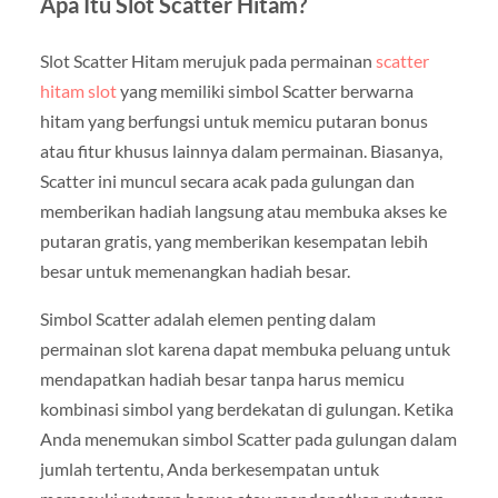
Apa Itu Slot Scatter Hitam?
Slot Scatter Hitam merujuk pada permainan
scatter
hitam slot
yang memiliki simbol Scatter berwarna
hitam yang berfungsi untuk memicu putaran bonus
atau fitur khusus lainnya dalam permainan. Biasanya,
Scatter ini muncul secara acak pada gulungan dan
memberikan hadiah langsung atau membuka akses ke
putaran gratis, yang memberikan kesempatan lebih
besar untuk memenangkan hadiah besar.
Simbol Scatter adalah elemen penting dalam
permainan slot karena dapat membuka peluang untuk
mendapatkan hadiah besar tanpa harus memicu
kombinasi simbol yang berdekatan di gulungan. Ketika
Anda menemukan simbol Scatter pada gulungan dalam
jumlah tertentu, Anda berkesempatan untuk