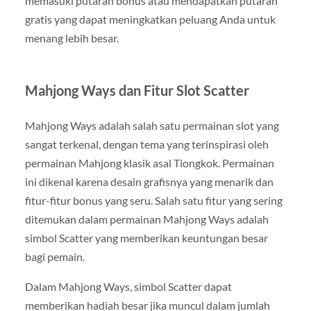
memasuki putaran bonus atau mendapatkan putaran
gratis yang dapat meningkatkan peluang Anda untuk
menang lebih besar.
Mahjong Ways dan Fitur Slot Scatter
Mahjong Ways adalah salah satu permainan slot yang
sangat terkenal, dengan tema yang terinspirasi oleh
permainan Mahjong klasik asal Tiongkok. Permainan
ini dikenal karena desain grafisnya yang menarik dan
fitur-fitur bonus yang seru. Salah satu fitur yang sering
ditemukan dalam permainan Mahjong Ways adalah
simbol Scatter yang memberikan keuntungan besar
bagi pemain.
Dalam Mahjong Ways, simbol Scatter dapat
memberikan hadiah besar jika muncul dalam jumlah