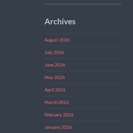
Archives
August 2026
July 2026
June 2026
May 2026
April 2026
March 2026
February 2026
January 2026