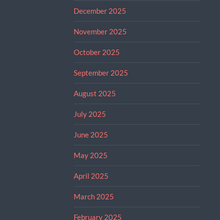
December 2025
November 2025
October 2025
September 2025
August 2025
July 2025
June 2025
May 2025
April 2025
March 2025
February 2025