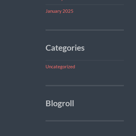
January 2025
Categories
Uncategorized
Blogroll