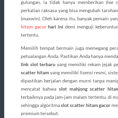
gulungan, ia tidak hanya memberikan
free s
perkalian raksasa yang bisa mengubah taruha
(maxwin). Oleh karena itu, banyak pemain ya
hitam gacor
hari ini
demi menguji keberuntun
tertentu.
Memilih tempat bermain juga memegang pera
petualangan Anda. Pastikan Anda hanya menda
link slot terbaru
yang memiliki rekam jejak p
scatter hitam
yang memiliki lisensi resmi, s
dipastikan berjalan dengan murni tanpa manip
mencatat bahwa
slot mahjong scatter hita
terbaiknya pada jam-jam malam tertentu, di ma
sehingga algoritma
slot scatter hitam gacor
men
premium tersebut.