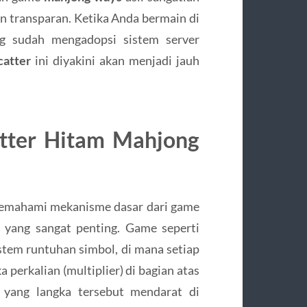
n transparan. Ketika Anda bermain di
 sudah mengadopsi sistem server
catter
ini diyakini akan menjadi jauh
atter Hitam Mahjong
emahami mekanisme dasar dari game
l yang sangat penting. Game seperti
stem runtuhan simbol, di mana setiap
erkalian (multiplier) di bagian atas
yang langka tersebut mendarat di