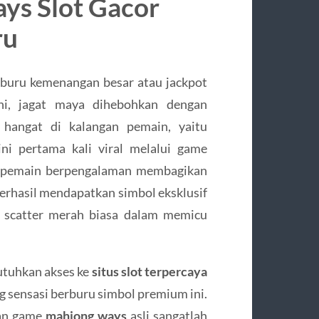
s Slot Gacor
ru
rburu kemenangan besar atau jackpot
ni, jagat maya dihebohkan dengan
hangat di kalangan pemain, yaitu
 ini pertama kali viral melalui game
 pemain berpengalaman membagikan
rhasil mendapatkan simbol eksklusif
an scatter merah biasa dalam memicu
utuhkan akses ke
situs slot terpercaya
g sensasi berburu simbol premium ini.
an game
mahjong ways
asli sangatlah